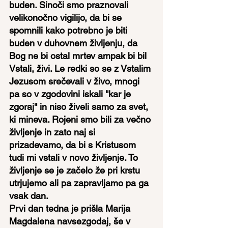
buden. Sinoči smo praznovali 
velikonočno vigilijo, da bi se 
spomnili kako potrebno je biti 
buden v duhovnem življenju, da 
Bog ne bi ostal mrtev ampak bi bil 
Vstali, živi. Le redki so se z Vstalim 
Jezusom srečevali v živo, mnogi 
pa so v zgodovini iskali ''kar je 
zgoraj'' in niso živeli samo za svet, 
ki mineva. Rojeni smo bili za večno 
življenje in zato naj si 
prizadevamo, da bi s Kristusom 
tudi mi vstali v novo življenje. To 
življenje se je začelo že pri krstu 
utrjujemo ali pa zapravljamo pa ga 
vsak dan.
Prvi dan tedna je prišla Marija 
Magdalena navsezgodaj, še v 