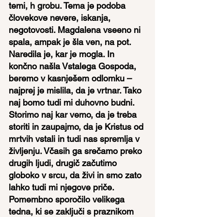
temi, h grobu. Tema je podoba 
človekove nevere, iskanja, 
negotovosti. Magdalena vseeno ni 
spala, ampak je šla ven, na pot. 
Naredila je, kar je mogla. In 
končno našla Vstalega Gospoda, 
beremo v kasnješem odlomku – 
najprej je mislila, da je vrtnar. Tako 
naj bomo tudi mi duhovno budni. 
Storimo naj kar vemo, da je treba 
storiti in zaupajmo, da je Kristus od 
mrtvih vstali in tudi nas spremlja v 
življenju. Včasih ga srečamo preko 
drugih ljudi, drugič začutimo 
globoko v srcu, da živi in smo zato 
lahko tudi mi njegove priče.
Pomembno sporočilo velikega 
tedna, ki se zaključi s praznikom 