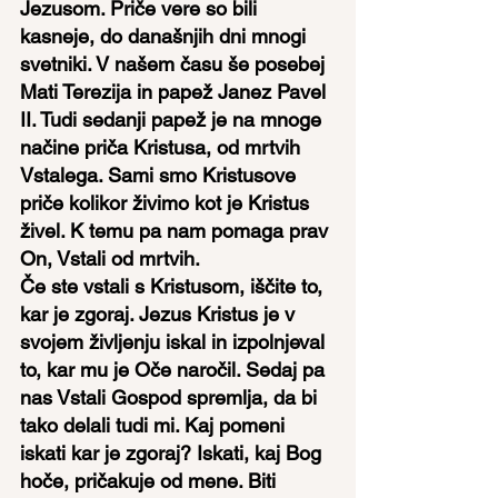
Jezusom. Priče vere so bili 
kasneje, do današnjih dni mnogi 
svetniki. V našem času še posebej 
Mati Terezija in papež Janez Pavel 
II. Tudi sedanji papež je na mnoge 
načine priča Kristusa, od mrtvih 
Vstalega. Sami smo Kristusove 
priče kolikor živimo kot je Kristus 
živel. K temu pa nam pomaga prav 
On, Vstali od mrtvih.
Če ste vstali s Kristusom, iščite to, 
kar je zgoraj. Jezus Kristus je v 
svojem življenju iskal in izpolnjeval 
to, kar mu je Oče naročil. Sedaj pa 
nas Vstali Gospod spremlja, da bi 
tako delali tudi mi. Kaj pomeni 
iskati kar je zgoraj? Iskati, kaj Bog 
hoče, pričakuje od mene. Biti 