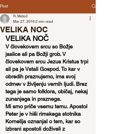
Post
Fr. Metod
Mar 27, 2016
2 min read
VELIKA NOC
VELIKA NOČ
V človekovem srcu so Božje 
jaslice ali pa Božji grob. V 
človekovem srcu Jezus Kristus trpi 
ali pa je Vstali Gospod. To kar v 
obredih praznujemo, ima svoj 
odmev v življenju vernih ljudi. Brez 
tega je samo folklora, običaj, nekaj 
zunanjega in praznega.
Mi smo priče vsemu temu. Apostol 
Peter je v hiši rimskega stotnika 
Kornelija oznanjal o tem, kar so 
izbrani apostoli doživeli z 