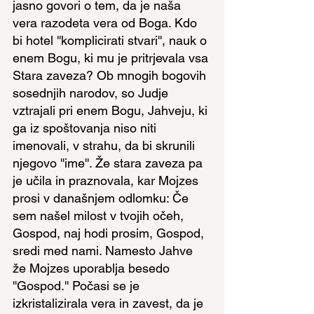
jasno govori o tem, da je naša 
vera razodeta vera od Boga. Kdo 
bi hotel ''komplicirati stvari'', nauk o 
enem Bogu, ki mu je pritrjevala vsa 
Stara zaveza? Ob mnogih bogovih 
sosednjih narodov, so Judje 
vztrajali pri enem Bogu, Jahveju, ki 
ga iz spoštovanja niso niti 
imenovali, v strahu, da bi skrunili 
njegovo ''ime''. Že stara zaveza pa 
je učila in praznovala, kar Mojzes 
prosi v današnjem odlomku: Če 
sem našel milost v tvojih očeh, 
Gospod, naj hodi prosim, Gospod, 
sredi med nami. Namesto Jahve 
že Mojzes uporablja besedo 
''Gospod.'' Počasi se je 
izkristalizirala vera in zavest, da je 