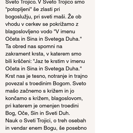
Sveto Trojico. V Sveto Trojico smo 
''potopljeni'' še zlasti pri 
bogoslužju, pri sveti maši. Že ob 
vhodu v cerkev se pokrižamo z 
blagoslovljeno vodo ''V imenu 
Očeta in Sina in Svetega Duha.'' 
Ta obred nas spomni na 
zakrament krsta, v katerem smo 
bili krščeni: ''Jaz te krstim v imenu 
Očeta in Sina in Svetega Duha.'' 
Krst nas je tesno, notranje in trajno 
povezal s troedinim Bogom. Sveto 
mašo začnemo s križem in jo 
končamo s križem, blagoslovom, 
pri katerem je omenjen troedini 
Bog, Oče, Sin in Sveti Duh.
Nauk o Sveti Trojici, o treh osebah 
in vendar enem Bogu, še posebno 