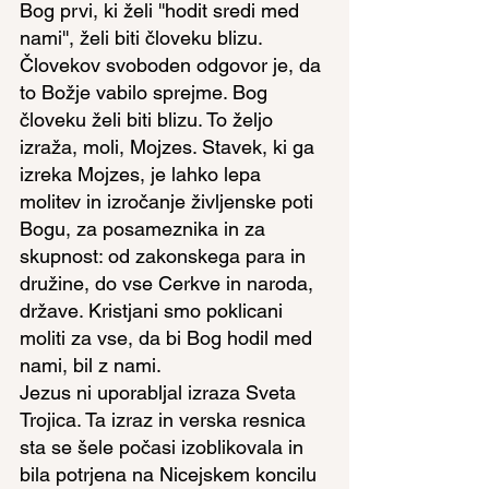
Bog prvi, ki želi ''hodit sredi med 
nami'', želi biti človeku blizu. 
Človekov svoboden odgovor je, da 
to Božje vabilo sprejme. Bog 
človeku želi biti blizu. To željo 
izraža, moli, Mojzes. Stavek, ki ga 
izreka Mojzes, je lahko lepa 
molitev in izročanje življenske poti 
Bogu, za posameznika in za 
skupnost: od zakonskega para in 
družine, do vse Cerkve in naroda, 
države. Kristjani smo poklicani 
moliti za vse, da bi Bog hodil med 
nami, bil z nami.
Jezus ni uporabljal izraza Sveta 
Trojica. Ta izraz in verska resnica 
sta se šele počasi izoblikovala in 
bila potrjena na Nicejskem koncilu 