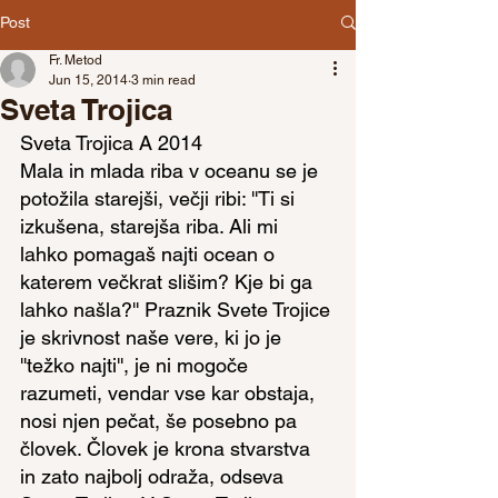
Post
Fr. Metod
Jun 15, 2014
3 min read
Sveta Trojica
Sveta Trojica A 2014
Mala in mlada riba v oceanu se je 
potožila starejši, večji ribi: ''Ti si 
izkušena, starejša riba. Ali mi 
lahko pomagaš najti ocean o 
katerem večkrat slišim? Kje bi ga 
lahko našla?'' Praznik Svete Trojice 
je skrivnost naše vere, ki jo je 
''težko najti'', je ni mogoče 
razumeti, vendar vse kar obstaja, 
nosi njen pečat, še posebno pa 
človek. Človek je krona stvarstva 
in zato najbolj odraža, odseva 