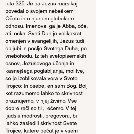
leta 325. Je pa Jezus marsikaj 
povedal o svojem nebeškem 
Očetu in o njunem globokem 
odnosu. Imenoval ga je Abba, oče, 
ati, očka. Sveti Duh je velikokrat 
omenjen v evangelijih, Jezus tudi 
obljubi in pošlje Svetega Duha, po 
vnebohodu. Iz teh svetopisemskih 
osnov, Jezusovega učenja in 
kasnejšega poglabljanja, molitve, 
se je izoblikovala vera v Sveto 
Trojico: tri osebe, en sam Bog. Bolj 
kot razumemo lahko to skrivnost 
praznujemo, v njej živimo. Vse 
dobre reči so tri, rečemo. V tej 
ljudski modrosti, pregovoru, bi 
lahko zasledili skrivnost Svete 
Trojice, katere pečat je v vsem 