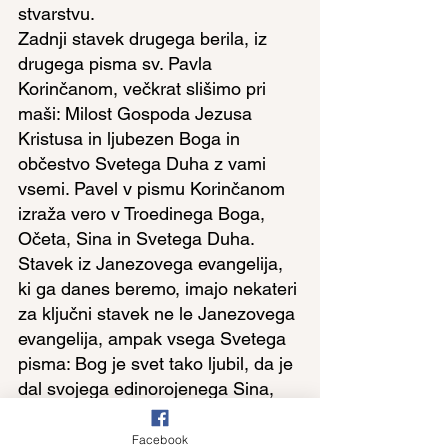
stvarstvu.
Zadnji stavek drugega berila, iz 
drugega pisma sv. Pavla 
Korinčanom, večkrat slišimo pri 
maši: Milost Gospoda Jezusa 
Kristusa in ljubezen Boga in 
občestvo Svetega Duha z vami 
vsemi. Pavel v pismu Korinčanom 
izraža vero v Troedinega Boga, 
Očeta, Sina in Svetega Duha.
Stavek iz Janezovega evangelija, 
ki ga danes beremo, imajo nekateri 
za ključni stavek ne le Janezovega 
evangelija, ampak vsega Svetega 
pisma: Bog je svet tako ljubil, da je 
dal svojega edinorojenega Sina, 
da bi se nihče, kdor vanj veruje, ne 
pogubil, ampak bi imel večno 
Facebook