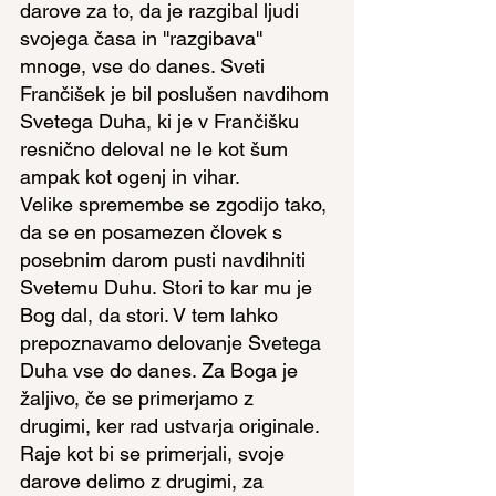
darove za to, da je razgibal ljudi 
svojega časa in ''razgibava'' 
mnoge, vse do danes. Sveti 
Frančišek je bil poslušen navdihom 
Svetega Duha, ki je v Frančišku 
resnično deloval ne le kot šum 
ampak kot ogenj in vihar.
Velike spremembe se zgodijo tako, 
da se en posamezen človek s 
posebnim darom pusti navdihniti 
Svetemu Duhu. Stori to kar mu je 
Bog dal, da stori. V tem lahko 
prepoznavamo delovanje Svetega 
Duha vse do danes. Za Boga je 
žaljivo, če se primerjamo z 
drugimi, ker rad ustvarja originale. 
Raje kot bi se primerjali, svoje 
darove delimo z drugimi, za 