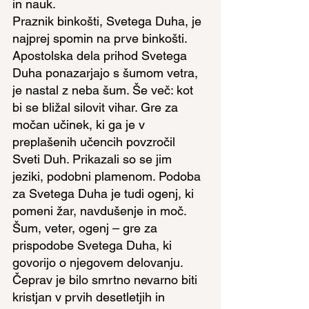
in nauk.
Praznik binkošti, Svetega Duha, je 
najprej spomin na prve binkošti. 
Apostolska dela prihod Svetega 
Duha ponazarjajo s šumom vetra, 
je nastal z neba šum. Še več: kot 
bi se bližal silovit vihar. Gre za 
močan učinek, ki ga je v 
preplašenih učencih povzročil 
Sveti Duh. Prikazali so se jim 
jeziki, podobni plamenom. Podoba 
za Svetega Duha je tudi ogenj, ki 
pomeni žar, navdušenje in moč. 
Šum, veter, ogenj – gre za 
prispodobe Svetega Duha, ki 
govorijo o njegovem delovanju. 
Čeprav je bilo smrtno nevarno biti 
kristjan v prvih desetletjih in 