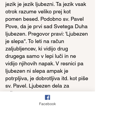
jezik je jezik ljubezni. Ta jezik vsak 
otrok razume veliko prej kot 
pomen besed. Podobno sv. Pavel 
Pove, da je prvi sad Svetega Duha 
ljubezen. Pregovor pravi: 'Ljubezen 
je slepa''. To leti na račun 
zaljubljencev, ki vidijo drug 
drugega samo v lepi luči in ne 
vidijo njihovih napak. V resnici pa 
ljubezen ni slepa ampak je 
potrpljiva, je dobrotljiva itd. kot piše 
sv. Pavel. Ljubezen dela za 
edinost, povezanost, za 
medsebojno spoštovanje, 
Facebook
povezanost in pomoč. To je 
''materni jezik.'' V moči Svetega 
Duha, ''materinega jezika'' se lahko 
med seboj razumemo zelo različni 