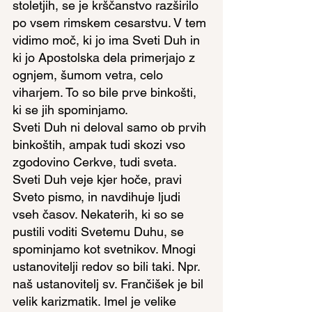
stoletjih, se je krščanstvo razširilo 
po vsem rimskem cesarstvu. V tem 
vidimo moč, ki jo ima Sveti Duh in 
ki jo Apostolska dela primerjajo z 
ognjem, šumom vetra, celo 
viharjem. To so bile prve binkošti, 
ki se jih spominjamo.
Sveti Duh ni deloval samo ob prvih 
binkoštih, ampak tudi skozi vso 
zgodovino Cerkve, tudi sveta. 
Sveti Duh veje kjer hoče, pravi 
Sveto pismo, in navdihuje ljudi 
vseh časov. Nekaterih, ki so se 
pustili voditi Svetemu Duhu, se 
spominjamo kot svetnikov. Mnogi 
ustanovitelji redov so bili taki. Npr. 
naš ustanovitelj sv. Frančišek je bil 
velik karizmatik. Imel je velike 