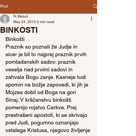
Post
Fr. Metod
May 24, 2015
3 min read
BINKOSTI
Binkošti
Praznik so poznali že Judje in 
sicer je bil to najprej praznik prvih 
pomladanskih sadov: praznik 
veselja nad prvimi sadovi in 
zahvala Bogu zanje. Kasneje tudi 
spomin na božje zapovedi, ki jih je 
Mojzes dobil od Boga na gori 
Sinaj. V krščanstvu binkošti 
pomenijo rojstvo Cerkve. Prej 
prestrašeni apostoli, ki se skrivajo 
pred Judi, pogumno oznanjajo 
vstalega Kristusa, njegovo življenje 