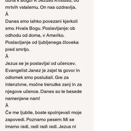
duha k Bogu! K Jezusu Kristusu, od 
mrtvih vstalemu. On nas ozdravlja.
Â
Danes smo lahko povezani kjerkoli 
smo. Hvala Bogu. Poslavljanje: ob 
odhodu od doma, v Ameriko. 
Poslavljanje od ljubljenega človeka 
pred smrtjo.
Â
Jezus se je poslavljal od učencev. 
Evangelist Janez je zajel ta govor in 
odlomek smo poslušali. Gre za 
intenzivne, močne trenutke zanj in za 
njegove učence. Danes so te besede 
namenjene nam!
Â
Če me ljubite, boste spolnjevali moje 
zapovedi. Poznamo pesem: Mi se 
imamo radi, radi radi radi. Jezus ni 