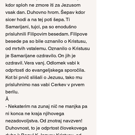
kdor sploh ne zmore iti za Jezusom 
vsak dan. Duhovno hrom. Šepav kdor 
sicer hodi a na tej poti šepa. Ti 
Samarijani, tujci, pa so enodušno 
prisluhnili Filipovim besedam. Filipove 
besede pa so bile oznanilo o Kristusu, 
od mrtvih vstalemu. Oznanilo o Kristusu 
je Samarijane ozdravilo. On jih je 
ozdravil. Vera vanj. Odlomek vabi k 
odprtosti do evangeljskega sporočila. 
Kot bi prvič slišali o Jezusu, tako mu 
prisluhnimo nas vabi Cerkev v prvem 
berilu.
Â
- Nekaterim na zunaj nič ne manjka pa 
ni konca ne kraja njihovega 
nezadovoljstva. Od znotraj navzven! 
Duhovnost, to je odprtost človekovega 