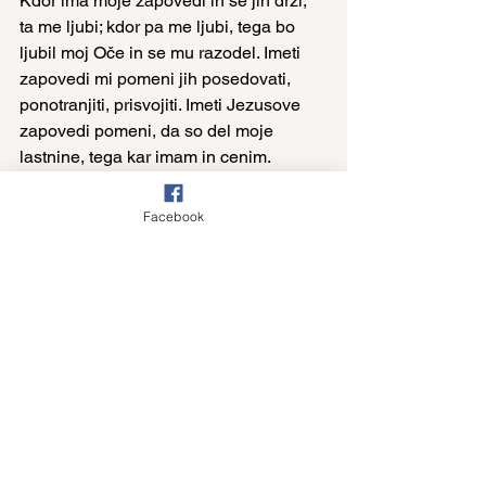
Kdor ima moje zapovedi in se jih drži, 
ta me ljubi; kdor pa me ljubi, tega bo 
ljubil moj Oče in se mu razodel. Imeti 
zapovedi mi pomeni jih posedovati, 
ponotranjiti, prisvojiti. Imeti Jezusove 
zapovedi pomeni, da so del moje 
lastnine, tega kar imam in cenim. 
Najprej je Jezusove zapovedi treba 
imeti: podobno kot kakšno orodje. 
Facebook
Seveda pa je to orodje treba potem tudi 
rabiti, podobno pa se je Jezusovih 
zapovedi držati. V tem je pokorščina, 
uboganje. Izhaja iz zaupanja, da Bog 
vodi moje življenje, vodi naše družine, 
našo skupnost.
Â
Ljubezen do Kristusa vodi k 
izpolnjevanje njegovih zapovedi, zlasti 
vodi k ljubezni do bratov, sester. Vodi k 