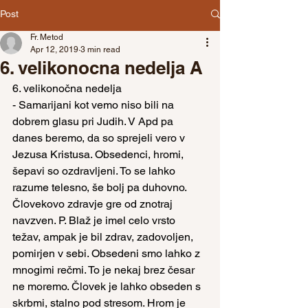
Post
Fr. Metod
Apr 12, 2019
3 min read
6. velikonocna nedelja A
6. velikonočna nedelja
- Samarijani kot vemo niso bili na 
dobrem glasu pri Judih. V Apd pa 
danes beremo, da so sprejeli vero v 
Jezusa Kristusa. Obsedenci, hromi, 
šepavi so ozdravljeni. To se lahko 
razume telesno, še bolj pa duhovno. 
Človekovo zdravje gre od znotraj 
navzven. P. Blaž je imel celo vrsto 
težav, ampak je bil zdrav, zadovoljen, 
pomirjen v sebi. Obsedeni smo lahko z 
mnogimi rečmi. To je nekaj brez česar 
ne moremo. Človek je lahko obseden s 
skrbmi, stalno pod stresom. Hrom je 