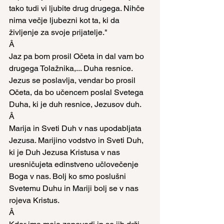
tako tudi vi ljubite drug drugega. Nihče 
nima večje ljubezni kot ta, ki da 
življenje za svoje prijatelje."
Â
Jaz pa bom prosil Očeta in dal vam bo 
drugega Tolažnika,... Duha resnice. 
Jezus se poslavlja, vendar bo prosil 
Očeta, da bo učencem poslal Svetega 
Duha, ki je duh resnice, Jezusov duh.
Â
Marija in Sveti Duh v nas upodabljata 
Jezusa. Marijino vodstvo in Sveti Duh, 
ki je Duh Jezusa Kristusa v nas 
uresničujeta edinstveno učlovečenje 
Boga v nas. Bolj ko smo poslušni 
Svetemu Duhu in Mariji bolj se v nas 
rojeva Kristus.
Â