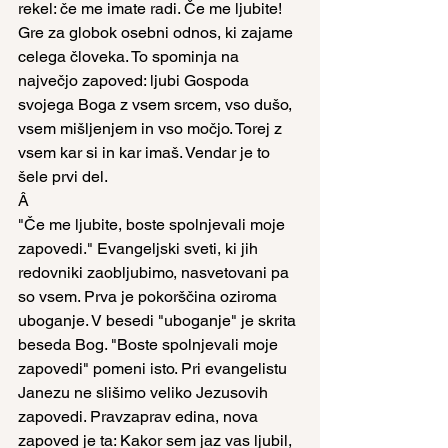
rekel: če me imate radi. Če me ljubite! 
Gre za globok osebni odnos, ki zajame 
celega človeka. To spominja na 
največjo zapoved: ljubi Gospoda 
svojega Boga z vsem srcem, vso dušo, 
vsem mišljenjem in vso močjo. Torej z 
vsem kar si in kar imaš. Vendar je to 
šele prvi del.
Â
"Če me ljubite, boste spolnjevali moje 
zapovedi." Evangeljski sveti, ki jih 
redovniki zaobljubimo, nasvetovani pa 
so vsem. Prva je pokorščina oziroma 
uboganje. V besedi "uboganje" je skrita 
beseda Bog. "Boste spolnjevali moje 
zapovedi" pomeni isto. Pri evangelistu 
Janezu ne slišimo veliko Jezusovih 
zapovedi. Pravzaprav edina, nova 
zapoved je ta: Kakor sem jaz vas ljubil, 