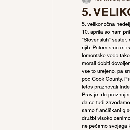
5. VEL
5. velikonočna nedel
10. aprila so nam pri
''Slovenskih'' sester
njih. Potem smo moral
lemontsko vodo tako 
morali dobiti dovolje
vse to urejeno, pa s
pod Cook County. Pre
letos praznovali In
Prav je, da praznuje
da se tudi zavedamo,
samo frančiškani gle
družbi visoko cenimo
ne pečemo svojega kr