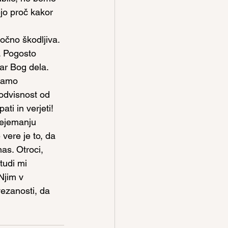
jo proč kakor 
očno škodljiva. 
. Pogosto 
ar Bog dela. 
 samo 
odvisnost od 
i in verjeti! 
rejemanju 
vere je to, da 
as. Otroci, 
tudi mi 
Njim v 
vezanosti, da 