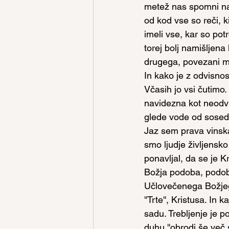
metež nas spomni na 
od kod vse so reči, k
imeli vse, kar so pot
torej bolj namišljena
drugega, povezani m
In kako je z odvisnos
Včasih jo vsi čutimo.
navidezna kot neodvi
glede vode od sosedn
Jaz sem prava vinska 
smo ljudje življensk
ponavljal, da se je K
Božja podoba, podoba
Učlovečenega Božjeg
''Trte'', Kristusa. In
sadu. Trebljenje je p
duhu ''obrodi še več 