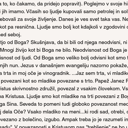
to, ko čakamo, da pridejo popravit). Poglejmo v svoje hi
i jih imamo. Včasih so ljudje kupovali samo petrolej in sol
rebovali za svoje življenje. Danes je ves svet taka vas. N
 kot pa resnična. Ljudje smo bolj kot kdajkoli v zgodovini 
ed seboj.
tjo od Boga? Skušnjava, da bi bili od njega neodvisni, ni 
 Mnogi živijo kot bi Boga ne bilo. Neodvisnost od Boga je 
snost od ljudi. Od Boga smo veliko bolj odvisni kot smo 
jih nun. Jezus v današnjem evangeliju nazorno pokaže, k
trta in moj oče je vinogradnik. ...Jaz sem trta, vi mladi
o povezani kot so mladike povezane s trto. Papež Janez Pa
ristus skrivnostno združil, povezal z vsakim človekom. Vs
 Kristusa. Ljudje smo kot mladike na trti povezani z B
a Sina. Seveda to pomeni tudi globoko povezanost med
 kaj dela Oče? Vsako mladiko na meni...ki rodi sad, otrebi, 
ovezano z bolečino, izgubo. Ampak treba jo je razumeti in
sadu''. V povezanosti s Kristusom nas ''trebljenje'' ne bo 