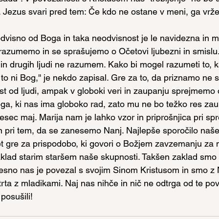
. Jezus svari pred tem: Če kdo ne ostane v meni, ga vrže
.
dvisno od Boga in taka neodvisnost je le navidezna in m
 razumemo in se sprašujemo o Očetovi ljubezni in smislu
n drugih ljudi ne razumem. Kako bi mogel razumeti to, k
to ni Bog,'' je nekdo zapisal. Gre za to, da priznamo ne
 od ljudi, ampak v globoki veri in zaupanju sprejmemo 
a, ki nas ima globoko rad, zato mu ne bo težko res zaupat
esec maj. Marija nam je lahko vzor in priprošnjica pri sp
n pri tem, da se zanesemo Nanj. Najlepše sporočilo naše 
et gre za prispodobo, ki govori o Božjem zavzemanju za n
aklad starim staršem naše skupnosti. Takšen zaklad smo 
sno nas je povezal s svojim Sinom Kristusom in smo z 
 trta z mladikami. Naj nas nihče in nič ne odtrga od te po
posušili!