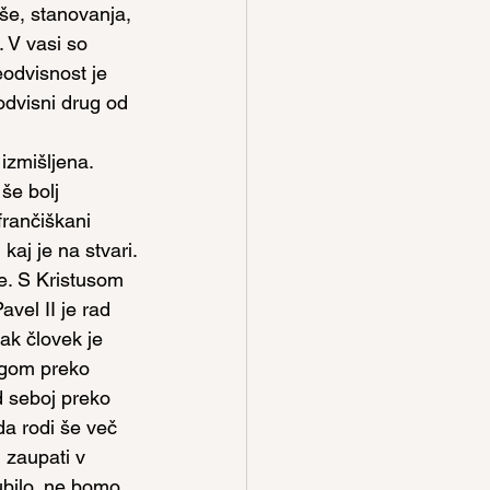
še, stanovanja, 
. V vasi so 
eodvisnost je 
odvisni drug od 
izmišljena. 
še bolj 
frančiškani 
aj je na stvari.
ke. S Kristusom 
vel II je rad 
ak človek je 
ogom preko 
 seboj preko 
da rodi še več 
 zaupati v 
ubilo, ne bomo 