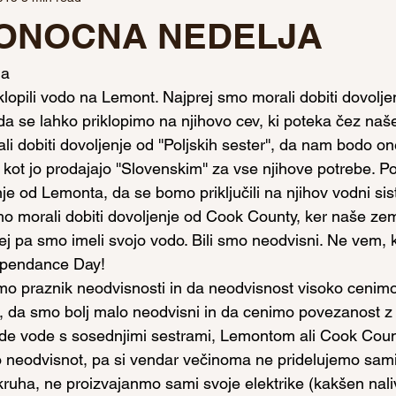
IKONOCNA NEDELJA
ja
klopili vodo na Lemont. Najprej smo morali dobiti dovolje
, da se lahko priklopimo na njihovo cev, ki poteka čez naš
i dobiti dovoljenje od ''Poljskih sester'', da nam bodo on
kot jo prodajajo ''Slovenskim'' za vse njihove potrebe. 
nje od Lemonta, da se bomo priključili na njihov vodni sist
mo morali dobiti dovoljenje od Cook County, ker naše zem
j pa smo imeli svojo vodo. Bili smo neodvisni. Ne vem,
dependance Day!
mo praznik neodvisnosti in da neodvisnost visoko cenimo.
 da smo bolj malo neodvisni in da cenimo povezanost z 
de vode s sosednjimi sestrami, Lemontom ali Cook Count
 neodvisnot, pa si vendar večinoma ne pridelujemo sami
uha, ne proizvajanmo sami svoje elektrike (kakšen naliv