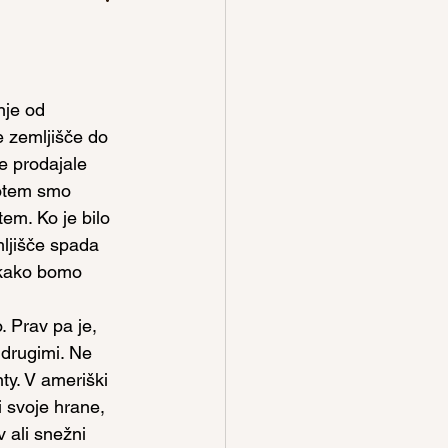
nje od 
e zemljišče do 
e prodajale 
Potem smo 
em. Ko je bilo 
ljišče spada 
 kako bomo 
 Prav pa je, 
drugimi. Ne 
y. V ameriški 
 svoje hrane, 
 ali snežni 