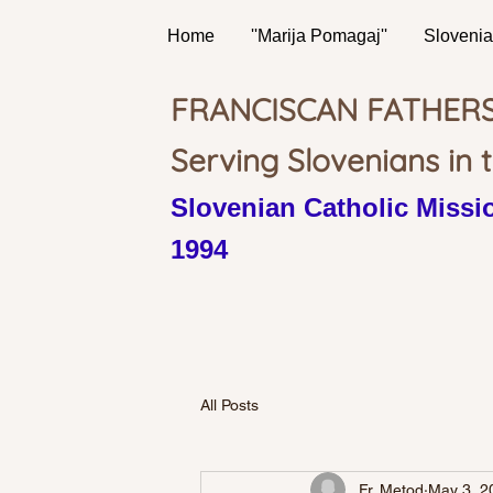
Home
''Marija Pomagaj''
Slovenia
FRANCISCAN FATHER
Serving Slovenians in 
Slovenian Catholic Missio
1994
All Posts
Fr. Metod
May 3, 2