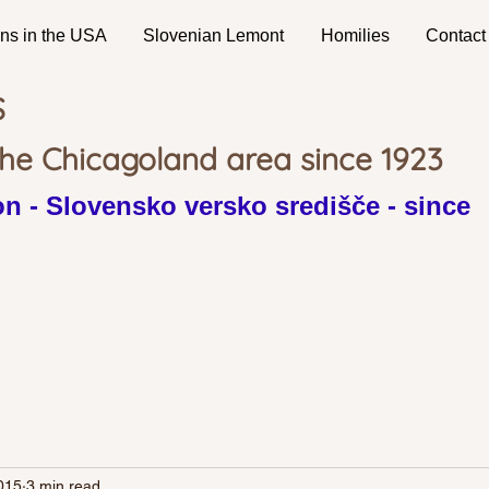
ns in the USA
Slovenian Lemont
Homilies
Contact
S
the Chicagoland area since 1923
n - Slovensko versko središče - since
015
3 min read