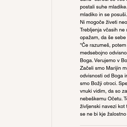
postali suhe mladike
mladiko in se posuši
Ni mogoče živeti neo
Trebljenja včasih ne
opažam, da še sebe i
''Če razumeš, potem 
medsebojno odvisnost
Boga. Verujemo v Bog
Začeli smo Marijin m
odvisnosti od Boga i
smo Božji otroci. Sp
vnuki vidim, da so z
nebeškemu Očetu. Te
življenski navezi kot
se ne bi kje žalostno 