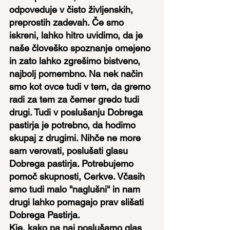
odpoveduje v čisto življenskih, 
preprostih zadevah. Če smo 
iskreni, lahko hitro uvidimo, da je 
naše človeško spoznanje omejeno 
in zato lahko zgrešimo bistveno, 
najbolj pomembno. Na nek način 
smo kot ovce tudi v tem, da gremo 
radi za tem za čemer gredo tudi 
drugi. Tudi v poslušanju Dobrega 
pastirja je potrebno, da hodimo 
skupaj z drugimi. Nihče ne more 
sam verovati, poslušati glasu 
Dobrega pastirja. Potrebujemo 
pomoč skupnosti, Cerkve. Včasih 
smo tudi malo ''naglušni'' in nam 
drugi lahko pomagajo prav slišati 
Dobrega Pastirja.
Kje, kako pa naj poslušamo glas 