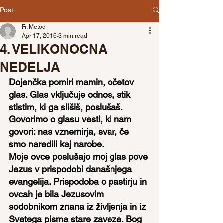
Post
Fr. Metod
Apr 17, 2016
3 min read
4. VELIKONOCNA
NEDELJA
Dojenčka pomiri mamin, očetov 
glas. Glas vključuje odnos, stik 
stistim, ki ga slišiš, poslušaš. 
Govorimo o glasu vesti, ki nam 
govori: nas vznemirja, svar, če 
smo naredili kaj narobe.
Moje ovce poslušajo moj glas pove 
Jezus v prispodobi današnjega 
evangelija. Prispodoba o pastirju in 
ovcah je bila Jezusovim 
sodobnikom znana iz življenja in iz 
Svetega pisma stare zaveze. Bog 