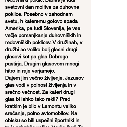
svetovni dan molitve za duhovne 
poklice. Posebno v zahodnem 
svetu, h kateremu gotovo spada 
Amerika, pa tudi Slovenija, je vse 
večje pomanjkanje duhovniških in 
redovniških poklicev. V družinah, v 
družbi so veliko bolj glasni drugi 
glasovi kot pa glas Dobrega 
pastirja. Drugim glasovom mnogi 
hitro in raje verjamejo.
Dajem jim večno življenje. Jezusov 
glas vodi v polnost življenja in v 
srečno večnost. Za kateri drugi 
glas bi lahko tako rekli? Pred 
kratkim je bilo v Lemontu veliko 
srečanje, polno avtomobilov. Na 
obisku so bili uspešni športniki in 