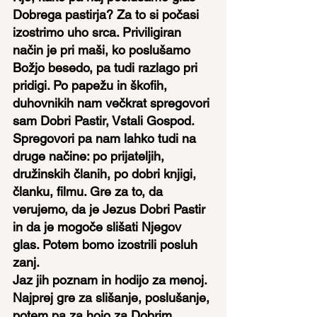
Dobrega pastirja? Za to si počasi 
izostrimo uho srca. Priviligiran 
način je pri maši, ko poslušamo 
Božjo besedo, pa tudi razlago pri 
pridigi. Po papežu in škofih, 
duhovnikih nam večkrat spregovori 
sam Dobri Pastir, Vstali Gospod. 
Spregovori pa nam lahko tudi na 
druge načine: po prijateljih, 
družinskih članih, po dobri knjigi, 
članku, filmu. Gre za to, da 
verujemo, da je Jezus Dobri Pastir 
in da je mogoče slišati Njegov 
glas. Potem bomo izostrili posluh 
zanj.
Jaz jih poznam in hodijo za menoj. 
Najprej gre za slišanje, poslušanje, 
potem pa za hojo za Dobrim 