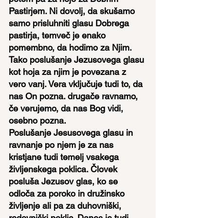
Pastirjem. Ni dovolj, da skušamo 
samo prisluhniti glasu Dobrega 
pastirja, temveč je enako 
pomembno, da hodimo za Njim. 
Tako poslušanje Jezusovega glasu 
kot hoja za njim je povezana z 
vero vanj. Vera vključuje tudi to, da 
nas On pozna. drugače ravnamo, 
če verujemo, da nas Bog vidi, 
osebno pozna.
Poslušanje Jesusovega glasu in 
ravnanje po njem je za nas 
kristjane tudi temelj vsakega 
življenskega poklica. Človek 
posluša Jezusov glas, ko se 
odloča za poroko in družinsko 
življenje ali pa za duhovniški, 
redovniški poklic. Danes je tudi 