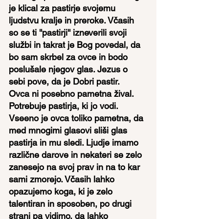
je klical za pastirje svojemu 
ljudstvu kralje in preroke. Včasih 
so se ti ''pastirji'' izneverili svoji 
službi in takrat je Bog povedal, da 
bo sam skrbel za ovce in bodo 
poslušale njegov glas. Jezus o 
sebi pove, da je Dobri pastir.
Ovca ni posebno pametna žival. 
Potrebuje pastirja, ki jo vodi. 
Vseeno je ovca toliko pametna, da 
med mnogimi glasovi sliši glas 
pastirja in mu sledi. Ljudje imamo 
različne darove in nekateri se zelo 
zanesejo na svoj prav in na to kar 
sami zmorejo. Včasih lahko 
opazujemo koga, ki je zelo 
talentiran in sposoben, po drugi 
strani pa vidimo, da lahko 