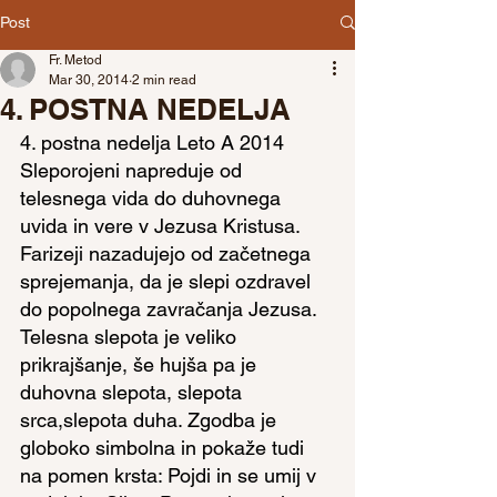
Post
Fr. Metod
Mar 30, 2014
2 min read
4. POSTNA NEDELJA
4. postna nedelja Leto A 2014
Sleporojeni napreduje od 
telesnega vida do duhovnega 
uvida in vere v Jezusa Kristusa. 
Farizeji nazadujejo od začetnega 
sprejemanja, da je slepi ozdravel 
do popolnega zavračanja Jezusa. 
Telesna slepota je veliko 
prikrajšanje, še hujša pa je 
duhovna slepota, slepota 
srca,slepota duha. Zgodba je 
globoko simbolna in pokaže tudi 
na pomen krsta: Pojdi in se umij v 