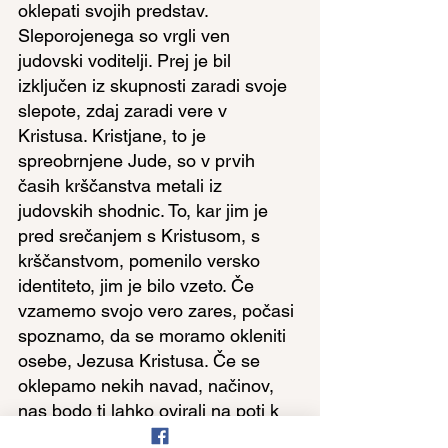
oklepati svojih predstav. 
Sleporojenega so vrgli ven 
judovski voditelji. Prej je bil 
izključen iz skupnosti zaradi svoje 
slepote, zdaj zaradi vere v 
Kristusa. Kristjane, to je 
spreobrnjene Jude, so v prvih 
časih krščanstva metali iz 
judovskih shodnic. To, kar jim je 
pred srečanjem s Kristusom, s 
krščanstvom, pomenilo versko 
identiteto, jim je bilo vzeto. Če 
vzamemo svojo vero zares, počasi 
spoznamo, da se moramo okleniti 
osebe, Jezusa Kristusa. Če se 
oklepamo nekih navad, načinov, 
nas bodo ti lahko ovirali na poti k 
Njemu. Kot je nekdo napisal: Za 