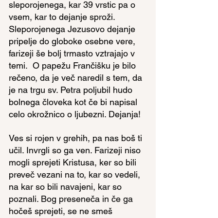
sleporojenega, kar 39 vrstic pa o 
vsem, kar to dejanje sproži. 
Sleporojenega Jezusovo dejanje 
pripelje do globoke osebne vere, 
farizeji še bolj trmasto vztrajajo v 
temi.  O papežu Frančišku je bilo 
rečeno, da je več naredil s tem, da 
je na trgu sv. Petra poljubil hudo 
bolnega človeka kot če bi napisal 
celo okrožnico o ljubezni. Dejanja!
Ves si rojen v grehih, pa nas boš ti 
učil. Invrgli so ga ven. Farizeji niso 
mogli sprejeti Kristusa, ker so bili 
preveč vezani na to, kar so vedeli, 
na kar so bili navajeni, kar so 
poznali. Bog preseneča in če ga 
hočeš sprejeti, se ne smeš 