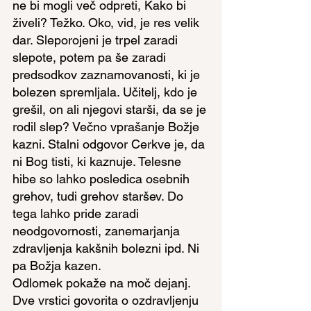
ne bi mogli več odpreti, Kako bi 
živeli? Težko. Oko, vid, je res velik 
dar. Sleporojeni je trpel zaradi 
slepote, potem pa še zaradi 
predsodkov zaznamovanosti, ki je 
bolezen spremljala. Učitelj, kdo je 
grešil, on ali njegovi starši, da se je 
rodil slep? Večno vprašanje Božje 
kazni. Stalni odgovor Cerkve je, da 
ni Bog tisti, ki kaznuje. Telesne 
hibe so lahko posledica osebnih 
grehov, tudi grehov staršev. Do 
tega lahko pride zaradi 
neodgovornosti, zanemarjanja 
zdravljenja kakšnih bolezni ipd. Ni 
pa Božja kazen.
Odlomek pokaže na moč dejanj. 
Dve vrstici govorita o ozdravljenju 