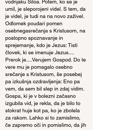
vodnjaku Siloa. Potem, ko se je 
umil, je sleporojeni videl. S tem, da 
je videl, je tudi na na novo zaživel. 
Odlomek poudari pomen 
osebnegasrečanja s Kristusom, na 
postopno spoznavanje in 
sprejemanje, kdo je Jezus: Tisti 
človek, ki se imenuje Jezus.... 
Prerok je....Verujem Gospod. Do te 
vere mu je pomagalo osebno 
srečanje s Kristusom, še posebej 
pa izkušnja ozdravljenja: Eno pa 
vem, da sem bil slep in zdaj vidim.
Gospa, ki je v bolezni začasno 
izgubila vid, je rekla, da je bilo to 
stokrat huje kot pa, ko je zbolela 
za rakom. Lahko si to zamislimo, 
če zapremo oči in pomislimo, da jih 