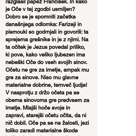
razglasil papež Frančišek. In kako 
je Oče v tej zgodbi usmiljen?
Dobro se je spomniti začetka 
današnjega odlomka: Farizeji in 
pismouki so godrnjali in govorili: ta 
sprejema grešnike in je z njimi. Na 
ta očitek je Jezus povedal priliko, 
ki pove, kako veliko ljubezen ima 
nebeški Oče do vseh svojih sinov. 
Očetu ne gre za imetje, ampak mu 
gre za sinove. Niso mu glavne 
materialne dobrine, temveč ljudje!
V nasprotju z držo očeta pa se 
obema sinovoma gre predvsem za 
imetje. Mlajši hoče svoje in 
zapravi, starejši očetu očita, da ni 
nič dobil. Oče pa se ne žalosti, jezi 
toliko zaradi materialne škode 