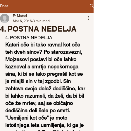
Post
Fr. Metod
Mar 6, 2016
3 min read
4. POSTNA NEDELJA
4. POSTNA NEDELJA
Kateri oče bi tako ravnal kot oče 
teh dveh sinov? Po starozavezni, 
Mojzesovi postavi bi oče lahko 
kaznoval s smrtjo nepokornega 
sina, ki bi se tako pregrešil kot se 
je mlajši sin v tej zgodbi. Sin 
zahteva svoje delež dediščine, kar 
bi lahko razumeli, da želi, da bi bil 
oče že mrtev, saj se običajno 
dediščina deli šele po smrti.
''Usmiljeni kot oče'' je moto 
letošnjega leta usmiljenja, ki ga je 