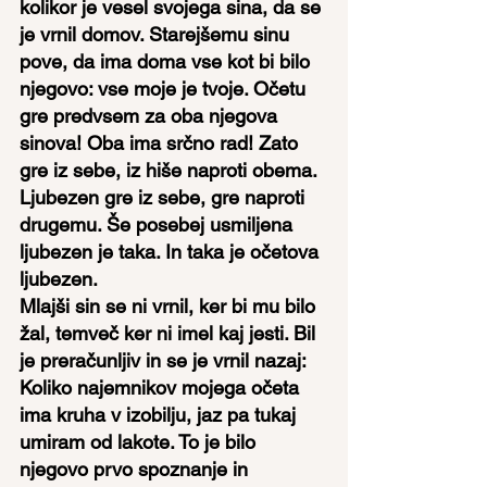
kolikor je vesel svojega sina, da se 
je vrnil domov. Starejšemu sinu 
pove, da ima doma vse kot bi bilo 
njegovo: vse moje je tvoje. Očetu 
gre predvsem za oba njegova 
sinova! Oba ima srčno rad! Zato 
gre iz sebe, iz hiše naproti obema. 
Ljubezen gre iz sebe, gre naproti 
drugemu. Še posebej usmiljena 
ljubezen je taka. In taka je očetova 
ljubezen.
Mlajši sin se ni vrnil, ker bi mu bilo 
žal, temveč ker ni imel kaj jesti. Bil 
je preračunljiv in se je vrnil nazaj: 
Koliko najemnikov mojega očeta 
ima kruha v izobilju, jaz pa tukaj 
umiram od lakote. To je bilo 
njegovo prvo spoznanje in 