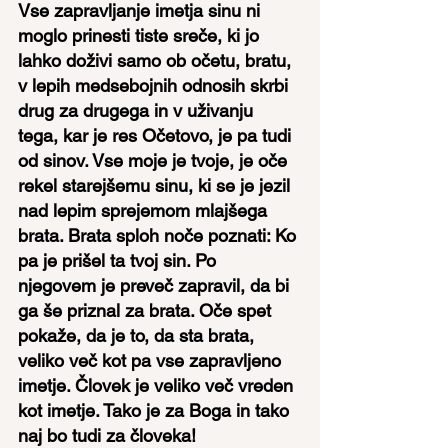
Vse zapravljanje imetja sinu ni 
moglo prinesti tiste sreče, ki jo 
lahko doživi samo ob očetu, bratu, 
v lepih medsebojnih odnosih skrbi 
drug za drugega in v uživanju 
tega, kar je res Očetovo, je pa tudi 
od sinov. Vse moje je tvoje, je oče 
rekel starejšemu sinu, ki se je jezil 
nad lepim sprejemom mlajšega 
brata. Brata sploh noče poznati: Ko 
pa je prišel ta tvoj sin. Po 
njegovem je preveč zapravil, da bi 
ga še priznal za brata. Oče spet 
pokaže, da je to, da sta brata, 
veliko več kot pa vse zapravljeno 
imetje. Človek je veliko več vreden 
kot imetje. Tako je za Boga in tako 
naj bo tudi za človeka!