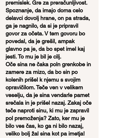
premislek. Gre za preračunljivost. 
Spoznanje, da imajo doma celo 
delavci dovolj hrane, on pa strada, 
ga je nagnilo, da si je pripravil 
govor za očeta. V tem govoru bo 
povedal, da je grešil, ampak 
glavno pa je, da bo spet imel kaj 
jesti. To mu je bil je cilj.
Oče sina ne čaka poln grenkobe in 
zamere za mizo, da bo sin po 
kolenih prišel k njemu s svojim 
opravičilom. Teče ven v velikem 
veselju, da je sina vendarle pamet 
srečala in je prišel nazaj. Zakaj oče 
teče naproti sinu, ki mu je zapravil 
pol premoženja? Zato, ker mu je 
bilo ves čas, ko ga ni bilo nazaj, 
veliko bolj žal sina kot pa imetja! 