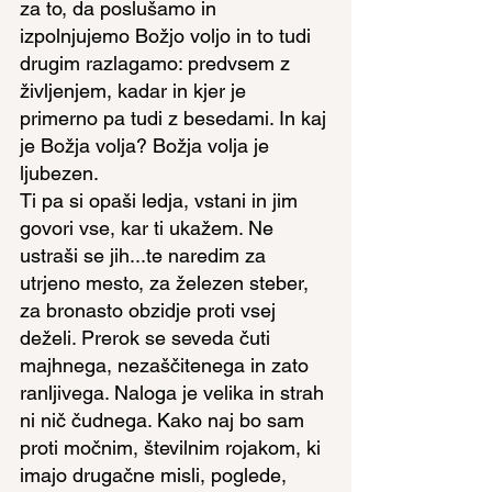
za to, da poslušamo in 
izpolnjujemo Božjo voljo in to tudi 
drugim razlagamo: predvsem z 
življenjem, kadar in kjer je 
primerno pa tudi z besedami. In kaj 
je Božja volja? Božja volja je 
ljubezen.
Ti pa si opaši ledja, vstani in jim 
govori vse, kar ti ukažem. Ne 
ustraši se jih...te naredim za 
utrjeno mesto, za železen steber, 
za bronasto obzidje proti vsej 
deželi. Prerok se seveda čuti 
majhnega, nezaščitenega in zato 
ranljivega. Naloga je velika in strah 
ni nič čudnega. Kako naj bo sam 
proti močnim, številnim rojakom, ki 
imajo drugačne misli, poglede, 