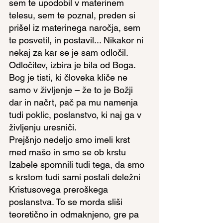
sem te upodobil v materinem 
telesu, sem te poznal, preden si 
prišel iz materinega naročja, sem 
te posvetil, in postavil... Nikakor ni 
nekaj za kar se je sam odločil. 
Odločitev, izbira je bila od Boga. 
Bog je tisti, ki človeka kliče ne 
samo v življenje – že to je Božji 
dar in načrt, pač pa mu namenja 
tudi poklic, poslanstvo, ki naj ga v 
življenju uresniči.
Prejšnjo nedeljo smo imeli krst 
med mašo in smo se ob krstu 
Izabele spomnili tudi tega, da smo 
s krstom tudi sami postali deležni 
Kristusovega preroškega 
poslanstva. To se morda sliši 
teoretično in odmaknjeno, gre pa 