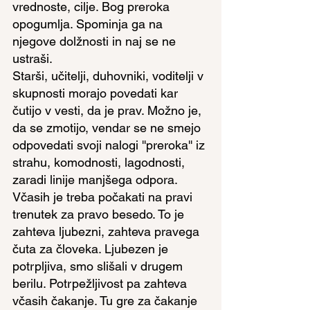
vrednoste, cilje. Bog preroka 
opogumlja. Spominja ga na 
njegove dolžnosti in naj se ne 
ustraši.
Starši, učitelji, duhovniki, voditelji v 
skupnosti morajo povedati kar 
čutijo v vesti, da je prav. Možno je, 
da se zmotijo, vendar se ne smejo 
odpovedati svoji nalogi ''preroka'' iz 
strahu, komodnosti, lagodnosti, 
zaradi linije manjšega odpora. 
Včasih je treba počakati na pravi 
trenutek za pravo besedo. To je 
zahteva ljubezni, zahteva pravega 
čuta za človeka. Ljubezen je 
potrpljiva, smo slišali v drugem 
berilu. Potrpežljivost pa zahteva 
včasih čakanje. Tu gre za čakanje 