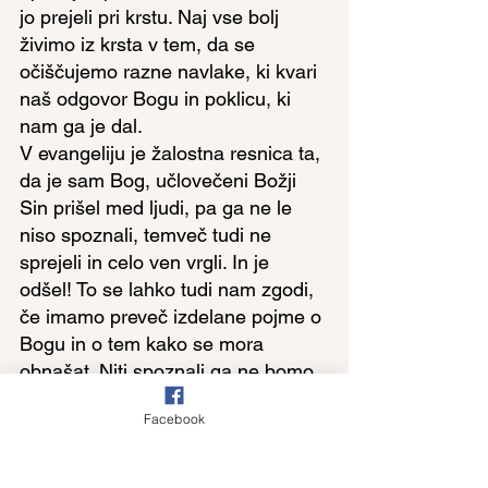
jo prejeli pri krstu. Naj vse bolj 
živimo iz krsta v tem, da se 
očiščujemo razne navlake, ki kvari 
naš odgovor Bogu in poklicu, ki 
nam ga je dal.
V evangeliju je žalostna resnica ta, 
da je sam Bog, učlovečeni Božji 
Sin prišel med ljudi, pa ga ne le 
niso spoznali, temveč tudi ne 
sprejeli in celo ven vrgli. In je 
odšel! To se lahko tudi nam zgodi, 
če imamo preveč izdelane pojme o 
Bogu in o tem kako se mora 
obnašat. Niti spoznali ga ne bomo, 
kaj šele sprejeli. Ven ga bomo vrgli. 
Facebook
Evangelij opozarja na to, da: 1. 
Bog preseneča. Pride na način, ko 
bi najmanj pričakoval. 2. Svoje 