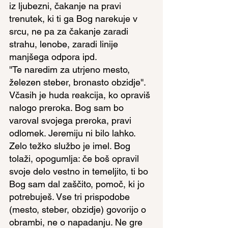
iz ljubezni, čakanje na pravi 
trenutek, ki ti ga Bog narekuje v 
srcu, ne pa za čakanje zaradi 
strahu, lenobe, zaradi linije 
manjšega odpora ipd.
''Te naredim za utrjeno mesto, 
železen steber, bronasto obzidje''. 
Včasih je huda reakcija, ko opraviš 
nalogo preroka. Bog sam bo 
varoval svojega preroka, pravi 
odlomek. Jeremiju ni bilo lahko. 
Zelo težko službo je imel. Bog 
tolaži, opogumlja: če boš opravil 
svoje delo vestno in temeljito, ti bo 
Bog sam dal zaščito, pomoč, ki jo 
potrebuješ. Vse tri prispodobe 
(mesto, steber, obzidje) govorijo o 
obrambi, ne o napadanju. Ne gre 