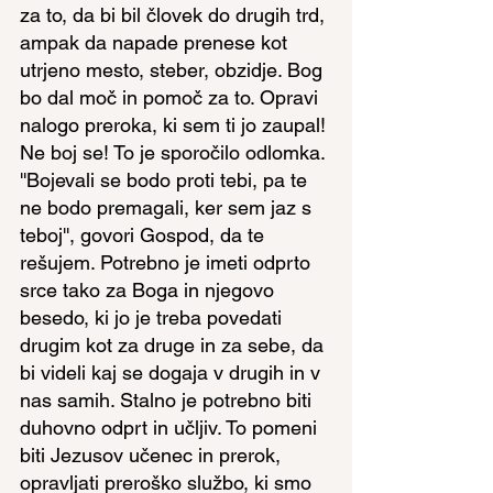
za to, da bi bil človek do drugih trd, 
ampak da napade prenese kot 
utrjeno mesto, steber, obzidje. Bog 
bo dal moč in pomoč za to. Opravi 
nalogo preroka, ki sem ti jo zaupal! 
Ne boj se! To je sporočilo odlomka.
''Bojevali se bodo proti tebi, pa te 
ne bodo premagali, ker sem jaz s 
teboj'', govori Gospod, da te 
rešujem. Potrebno je imeti odprto 
srce tako za Boga in njegovo 
besedo, ki jo je treba povedati 
drugim kot za druge in za sebe, da 
bi videli kaj se dogaja v drugih in v 
nas samih. Stalno je potrebno biti 
duhovno odprt in učljiv. To pomeni 
biti Jezusov učenec in prerok, 
opravljati preroško službo, ki smo 