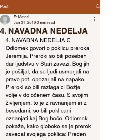
Post
Fr. Metod
Jan 31, 2016
3 min read
4. NAVADNA NEDELJA
4. NAVADNA NEDELJA C
Odlomek govori o poklicu preroka 
Jeremija. Preroki so bili poseben 
dar ljudstvu v Stari zavezi. Bog jih 
je pošiljal, da so ljudi usmerjali na 
pravo pot, opozarjali na napake. 
Preroki so bili razlagalci Božje 
volje v določenem času. S svojim 
življenjem, to je z ravnanjem in z 
besedami, so bili poklicani 
oznanjati kaj Bog hoče. Odlomek 
pokaže, kako globoko se je prerok 
zavedal svojega poklica: Preden 