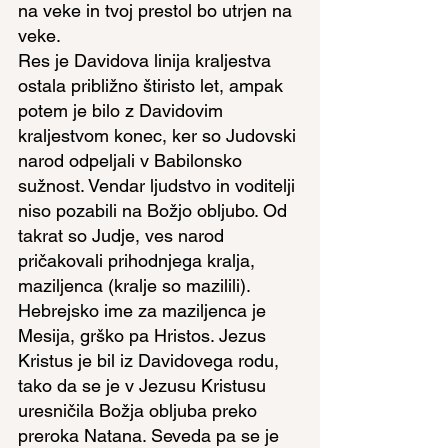
na veke in tvoj prestol bo utrjen na 
veke.
Res je Davidova linija kraljestva 
ostala približno štiristo let, ampak 
potem je bilo z Davidovim 
kraljestvom konec, ker so Judovski 
narod odpeljali v Babilonsko 
sužnost. Vendar ljudstvo in voditelji 
niso pozabili na Božjo obljubo. Od 
takrat so Judje, ves narod 
pričakovali prihodnjega kralja, 
maziljenca (kralje so mazilili). 
Hebrejsko ime za maziljenca je 
Mesija, grško pa Hristos. Jezus 
Kristus je bil iz Davidovega rodu, 
tako da se je v Jezusu Kristusu 
uresničila Božja obljuba preko 
preroka Natana. Seveda pa se je 