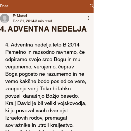
Post
Fr. Metod
Dec 21, 2014
3 min read
4. ADVENTNA NEDELJA
4. Adventna nedelja leto B 2014
Pametno in razsodno ravnamo, če 
odpiramo svoje srce Bogu in mu 
verjamemo, verujemo, čeprav 
Boga pogosto ne razumemo in ne 
vemo kakšne bodo posledice vere, 
zaupanja vanj. Tako bi lahko 
povzeli današnjo Božjo besedo.
Kralj David je bil veliki vojskovodja, 
ki je povezal vseh dvanajst 
Izraelovih rodov, premagal 
sovražnike in utrdil kraljestvo. 