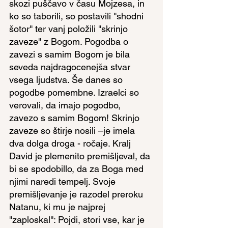
skozi puščavo v času Mojzesa, in 
ko so taborili, so postavili ''shodni 
šotor'' ter vanj položili ''skrinjo 
zaveze'' z Bogom. Pogodba o 
zavezi s samim Bogom je bila 
seveda najdragocenejša stvar 
vsega ljudstva. Še danes so 
pogodbe pomembne. Izraelci so 
verovali, da imajo pogodbo, 
zavezo s samim Bogom! Skrinjo 
zaveze so štirje nosili –je imela 
dva dolga droga - ročaje. Kralj 
David je plemenito premišljeval, da 
bi se spodobillo, da za Boga med 
njimi naredi tempelj. Svoje 
premišljevanje je razodel preroku 
Natanu, ki mu je najprej 
''zaploskal'': Pojdi, stori vse, kar je 