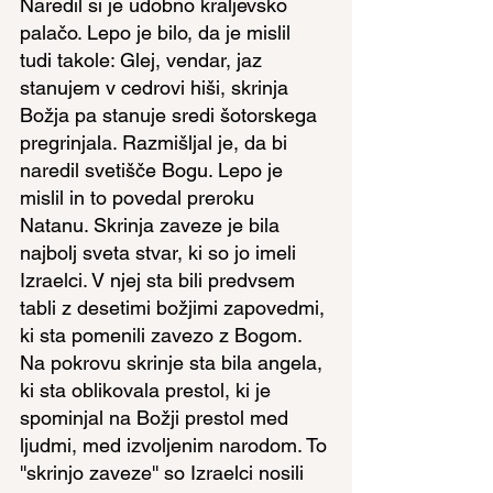
Naredil si je udobno kraljevsko 
palačo. Lepo je bilo, da je mislil 
tudi takole: Glej, vendar, jaz 
stanujem v cedrovi hiši, skrinja 
Božja pa stanuje sredi šotorskega 
pregrinjala. Razmišljal je, da bi 
naredil svetišče Bogu. Lepo je 
mislil in to povedal preroku 
Natanu. Skrinja zaveze je bila 
najbolj sveta stvar, ki so jo imeli 
Izraelci. V njej sta bili predvsem 
tabli z desetimi božjimi zapovedmi, 
ki sta pomenili zavezo z Bogom. 
Na pokrovu skrinje sta bila angela, 
ki sta oblikovala prestol, ki je 
spominjal na Božji prestol med 
ljudmi, med izvoljenim narodom. To 
''skrinjo zaveze'' so Izraelci nosili 