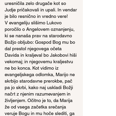
uresničila zelo drugače kot so 
Judje pričakovali in upali. In vendar 
je bilo resnično in vredno vere!
V evangeliju slišimo Lukovo 
poročilo o Angelovem oznanjenju, 
ki se nanaša prav na starodavno 
Božjo obljubo: Gospod Bog mu bo 
dal prestol njegovega očeta 
Davida in kraljeval bo Jakobovi hiši 
vekomaj; in njegovemu kraljestvu 
ne bo konca. Kot vidimo iz 
evangeljskega odlomka, Marijo ne 
skrbijo starodavne prerokbe, pač 
pa jo skrbi, kako naj uskladi Božji 
načrt z njenim razumevanjem in 
življenjem. Očitno je to, da Marija 
že od vsega začetka srečanja 
veruje Bogu in mu hoče slediti, ga 