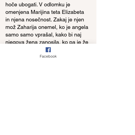
hoče ubogati. V odlomku je 
omenjena Marijina teta Elizabeta 
in njena nosečnost. Zakaj je njen 
mož Zaharija onemel, ko je angela 
samo samo vprašal, kako bi naj 
njegova žena zanosila, ko pa je že 
v letih? Marija pa je kar precej 
Facebook
spraševala preden je rekla: Glej, 
dekla sem Gospodova. Bistvena 
razlika je v tem, kar ji je kasneje 
sorodnica Elizabeta ob srečanju 
potrdila: ''Blagor ji, ki je verovala.'' 
Njen mož Zaharija ni verjel, da bi 
Elizabeta lahko zanosila. Marija ni 
bila lahkoverna, ni se kar na hitro 
''zaletela'' v objem angelu, ampak 
je premišljevala, se posvetovala z 
Božjim angelom in naredila vse, da 