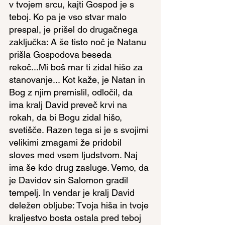
v tvojem srcu, kajti Gospod je s 
teboj. Ko pa je vso stvar malo 
prespal, je prišel do drugačnega 
zaključka: A še tisto noč je Natanu 
prišla Gospodova beseda 
rekoč...Mi boš mar ti zidal hišo za 
stanovanje... Kot kaže, je Natan in 
Bog z njim premislil, odločil, da 
ima kralj David preveč krvi na 
rokah, da bi Bogu zidal hišo, 
svetišče. Razen tega si je s svojimi 
velikimi zmagami že pridobil 
sloves med vsem ljudstvom. Naj 
ima še kdo drug zasluge. Vemo, da 
je Davidov sin Salomon gradil 
tempelj. In vendar je kralj David 
deležen obljube: Tvoja hiša in tvoje 
kraljestvo bosta ostala pred teboj 