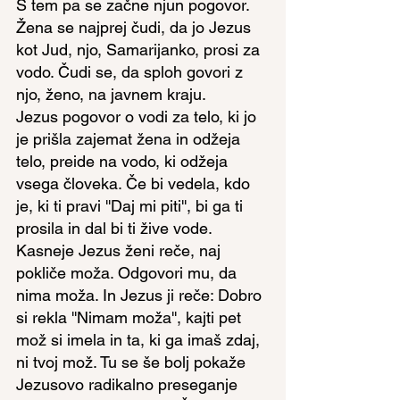
S tem pa se začne njun pogovor. 
Žena se najprej čudi, da jo Jezus 
kot Jud, njo, Samarijanko, prosi za 
vodo. Čudi se, da sploh govori z 
njo, ženo, na javnem kraju.
Jezus pogovor o vodi za telo, ki jo 
je prišla zajemat žena in odžeja 
telo, preide na vodo, ki odžeja 
vsega človeka. Če bi vedela, kdo 
je, ki ti pravi ''Daj mi piti'', bi ga ti 
prosila in dal bi ti žive vode. 
Kasneje Jezus ženi reče, naj 
pokliče moža. Odgovori mu, da 
nima moža. In Jezus ji reče: Dobro 
si rekla ''Nimam moža'', kajti pet 
mož si imela in ta, ki ga imaš zdaj, 
ni tvoj mož. Tu se še bolj pokaže 
Jezusovo radikalno preseganje 