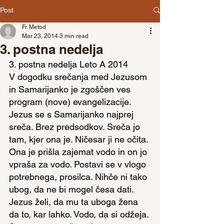
Post
Fr. Metod
Mar 23, 2014
3 min read
3. postna nedelja
3. postna nedelja Leto A 2014
V dogodku srečanja med Jezusom 
in Samarijanko je zgoščen ves 
program (nove) evangelizacije. 
Jezus se s Samarijanko najprej 
sreča. Brez predsodkov. Sreča jo 
tam, kjer ona je. Ničesar ji ne očita. 
Ona je prišla zajemat vodo in on jo 
vpraša za vodo. Postavi se v vlogo 
potrebnega, prosilca. Nihče ni tako 
ubog, da ne bi mogel česa dati. 
Jezus želi, da mu ta uboga žena 
da to, kar lahko. Vodo, da si odžeja. 