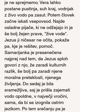
je ne sprejmemo. Vera lahko 
postane pustinja, suh kraj, vodnjak 
z živo vodo pa zasut. Potem človek 
začne iskati vsepovsod. Najde 
osladne pijače, ki ne odžejajo in je 
še bolj žejen prave, ''žive vode''. 
Jezus ji ničesar ne očita, pokaže 
pa, kje je rešitev, pomoč. 
Samarijanka je presenečena 
najprej nad tem, da Jezus sploh 
govori z njo, že zaradi kulturnih 
razlik, še bolj pa zaradi njene 
moralne preteklosti, njenega 
življenja. Do sedaj je bila 
sramežljiva, saj je prišla zajemati 
vodo opoldne, v največji vročini, 
sama, da bi se izognila ostrim 
jezikom. Po tem srečanju pa je 