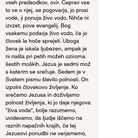
vseh predsodkov, ovir. Čeprav vse 
to ve o njej, se pogovarja, jo prosi 
vode, ji ponuja živo vodo. Nihče ni 
izvzet, pove evangelij. Bog 
vsakemu podarja živo vodo, če jo 
človek le hoče sprejeti. Uboga 
žena je iskala ljubezen, ampak je 
ni našla pri petih možeh oziroma 
šestih moških. Jezus je sedmi mož 
s katerim se srečuje. Sedem je v 
Svetem pismu število polnosti. On 
izpolni človekovo življenje. Ko 
srečamo Jezusa in doživljamo 
polnost življenja, ki jo daje njegova 
''živa voda'', bolje razumemo, 
uvidevamo, da ljudje iščemo na 
raznih napačnih krajih, če tej 
Jezusovi ponudbi ne verjamemo, 