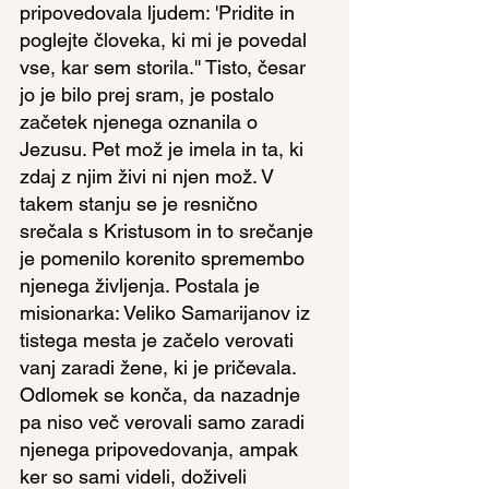
pripovedovala ljudem: 'Pridite in 
poglejte človeka, ki mi je povedal 
vse, kar sem storila.'' Tisto, česar 
jo je bilo prej sram, je postalo 
začetek njenega oznanila o 
Jezusu. Pet mož je imela in ta, ki 
zdaj z njim živi ni njen mož. V 
takem stanju se je resnično 
srečala s Kristusom in to srečanje 
je pomenilo korenito spremembo 
njenega življenja. Postala je 
misionarka: Veliko Samarijanov iz 
tistega mesta je začelo verovati 
vanj zaradi žene, ki je pričevala. 
Odlomek se konča, da nazadnje 
pa niso več verovali samo zaradi 
njenega pripovedovanja, ampak 
ker so sami videli, doživeli 