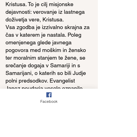
Kristusa. To je cilj misjonske 
dejavnosti: verovanje iz lastnega 
doživetja vere, Kristusa.
Vsa zgodba je izzivalno skrajna za 
čas v katerem je nastala. Poleg 
omenjenega glede javnega 
pogovora med moškim in žensko 
ter moralnim stanjem te žene, se 
srečanje dogaja v Samariji in s 
Samarijani, o katerih so bili Judje 
polni predsodkov. Evangelist 
Janez poudarja veselo oznanilo, 
da Kristus ne gleda na to, kje si, 
Facebook
kdo si. Tam kjer si in tak kot si si 
lahko resnično zaželiš odžejati od 
''žive vode'', ki jo Jezus ponuja 
nam žejnim. Tako kot Samarijanki 
najprej ni bilo nič jasno in je bila 