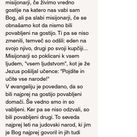
misijonarji, če živimo vredno 
gostije na katero nas vabi sam 
Bog, ali pa slabi misijonarji, če se 
obnašamo kot da nismo bili 
povabljeni na gostijo. Ti pa se niso 
zmenili, temveč so odšli: eden na 
svojo njivo, drugi po svoji kupčiji... 
Misijonarji so poklicani k vsem 
ljudem, ''vsem ljudstvom'', kot je že 
Jezus pošiljal učence: ''Pojdite in 
učite vse narode!''
V evangeliju je povedano, da so 
bili najprej na gostijo povabljeni 
domači. Še vedno smo in so 
vabljeni. Ker pa se niso odzvali, so 
bili povabljeni drugi. To seveda 
najprej leti na judovski narod, ki jim 
je Bog najprej govoril in jih tudi 