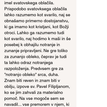
imel svatovskega oblačila. 
Prispodobo svatovksega oblačila 
lahko razumemo kot svarilo, naj se 
obnašamo primerno dostojanstvu, 
ki ga imamo kot kristjani, kot Božji 
otroci. Lahko ga razumemo tudi 
kot svarilo, naj hodimo k maši in še 
posebej k obhajilu notranje in 
zunanje pripravljeni. Ne gre toliko 
za zunanjo obleko, čeprav je tudi 
ta lahko odraz notranjega 
razpoloženja. Predvsem gre za 
''notranjo obleko'' srca, duha.
Znam biti reven in znam biti v 
obilju, izpove sv. Pavel Filipljanom, 
ko se jim zahvali za materialno 
pomoč. Na vse mogoče sem se 
navadil... vse premorem v njem, ki 