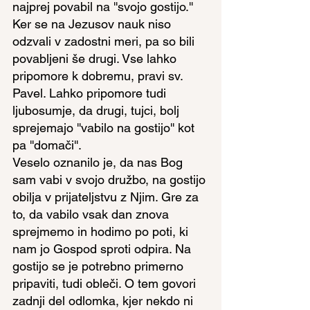
najprej povabil na ''svojo gostijo.'' 
Ker se na Jezusov nauk niso 
odzvali v zadostni meri, pa so bili 
povabljeni še drugi. Vse lahko 
pripomore k dobremu, pravi sv. 
Pavel. Lahko pripomore tudi 
ljubosumje, da drugi, tujci, bolj 
sprejemajo ''vabilo na gostijo'' kot 
pa ''domači''.
Veselo oznanilo je, da nas Bog 
sam vabi v svojo družbo, na gostijo 
obilja v prijateljstvu z Njim. Gre za 
to, da vabilo vsak dan znova 
sprejmemo in hodimo po poti, ki 
nam jo Gospod sproti odpira. Na 
gostijo se je potrebno primerno 
pripaviti, tudi obleči. O tem govori 
zadnji del odlomka, kjer nekdo ni 