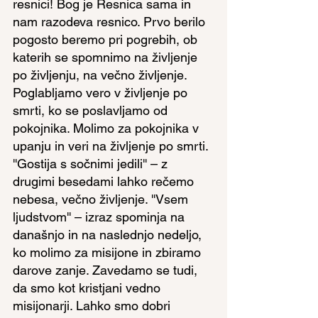
resnici! Bog je Resnica sama in 
nam razodeva resnico. Prvo berilo 
pogosto beremo pri pogrebih, ob 
katerih se spomnimo na življenje 
po življenju, na večno življenje. 
Poglabljamo vero v življenje po 
smrti, ko se poslavljamo od 
pokojnika. Molimo za pokojnika v 
upanju in veri na življenje po smrti. 
''Gostija s sočnimi jedili'' – z 
drugimi besedami lahko rečemo 
nebesa, večno življenje. ''Vsem 
ljudstvom'' – izraz spominja na 
današnjo in na naslednjo nedeljo, 
ko molimo za misijone in zbiramo 
darove zanje. Zavedamo se tudi, 
da smo kot kristjani vedno 
misijonarji. Lahko smo dobri 