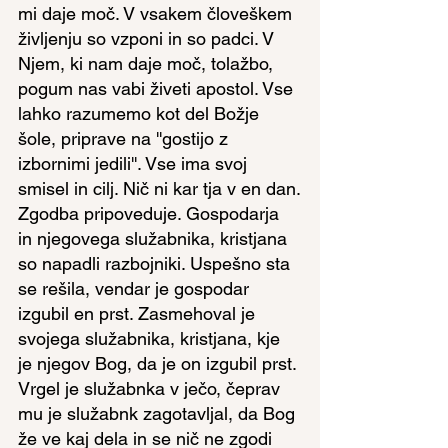
mi daje moč. V vsakem človeškem 
življenju so vzponi in so padci. V 
Njem, ki nam daje moč, tolažbo, 
pogum nas vabi živeti apostol. Vse 
lahko razumemo kot del Božje 
šole, priprave na ''gostijo z 
izbornimi jedili''. Vse ima svoj 
smisel in cilj. Nič ni kar tja v en dan.
Zgodba pripoveduje. Gospodarja 
in njegovega služabnika, kristjana 
so napadli razbojniki. Uspešno sta 
se rešila, vendar je gospodar 
izgubil en prst. Zasmehoval je 
svojega služabnika, kristjana, kje 
je njegov Bog, da je on izgubil prst. 
Vrgel je služabnka v ječo, čeprav 
mu je služabnk zagotavljal, da Bog 
že ve kaj dela in se nič ne zgodi 