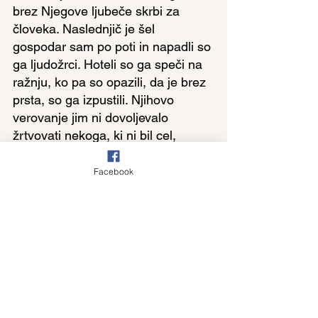
brez Njegove ljubeče skrbi za 
človeka. Naslednjič je šel 
gospodar sam po poti in napadli so 
ga ljudožrci. Hoteli so ga speči na 
ražnju, ko pa so opazili, da je brez 
prsta, so ga izpustili. Njihovo 
verovanje jim ni dovoljevalo 
žrtvovati nekoga, ki ni bil cel, 
nepoškodovan. Ves vesel je prišel 
gospodar domov in izpustil 
Facebook
služabnika. Služabnik mu je 
ponovno izpovedal svoje 
prepričanje, da Bog skrbi za 
človeka, kar se je spet potrdilo. On 
je bil, zaprt, obvarovan gotove 
smrti, ker če bi z gospodarjem 
skupaj padla med ljudožrce, bi 
njega, služabnika, gotovo 