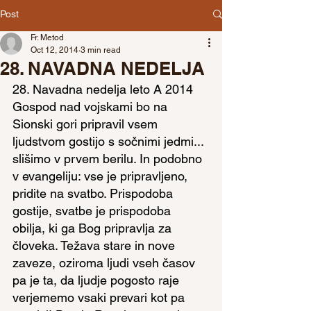
Post
Fr. Metod
Oct 12, 2014
3 min read
28. NAVADNA NEDELJA
28. Navadna nedelja leto A 2014
Gospod nad vojskami bo na 
Sionski gori pripravil vsem 
ljudstvom gostijo s sočnimi jedmi... 
slišimo v prvem berilu. In podobno 
v evangeliju: vse je pripravljeno, 
pridite na svatbo. Prispodoba 
gostije, svatbe je prispodoba 
obilja, ki ga Bog pripravlja za 
človeka. Težava stare in nove 
zaveze, oziroma ljudi vseh časov 
pa je ta, da ljudje pogosto raje 
verjememo vsaki prevari kot pa 