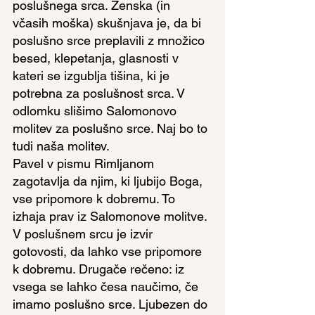
poslušnega srca. Ženska (in 
včasih moška) skušnjava je, da bi 
poslušno srce preplavili z množico 
besed, klepetanja, glasnosti v 
kateri se izgublja tišina, ki je 
potrebna za poslušnost srca. V 
odlomku slišimo Salomonovo 
molitev za poslušno srce. Naj bo to 
tudi naša molitev.
Pavel v pismu Rimljanom 
zagotavlja da njim, ki ljubijo Boga, 
vse pripomore k dobremu. To 
izhaja prav iz Salomonove molitve. 
V poslušnem srcu je izvir 
gotovosti, da lahko vse pripomore 
k dobremu. Drugače rečeno: iz 
vsega se lahko česa naučimo, če 
imamo poslušno srce. Ljubezen do 