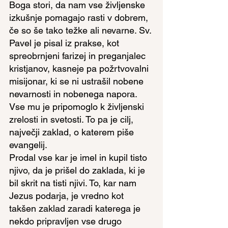
Boga stori, da nam vse življenske 
izkušnje pomagajo rasti v dobrem, 
če so še tako težke ali nevarne. Sv. 
Pavel je pisal iz prakse, kot 
spreobrnjeni farizej in preganjalec 
kristjanov, kasneje pa požrtvovalni 
misijonar, ki se ni ustrašil nobene 
nevarnosti in nobenega napora. 
Vse mu je pripomoglo k življenski 
zrelosti in svetosti. To pa je cilj, 
največji zaklad, o katerem piše 
evangelij.
Prodal vse kar je imel in kupil tisto 
njivo, da je prišel do zaklada, ki je 
bil skrit na tisti njivi. To, kar nam 
Jezus podarja, je vredno kot 
takšen zaklad zaradi katerega je 
nekdo pripravljen vse drugo 