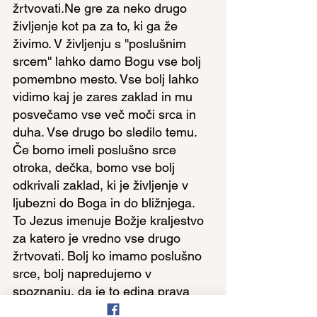
žrtvovati.Ne gre za neko drugo 
življenje kot pa za to, ki ga že 
živimo. V življenju s ''poslušnim 
srcem'' lahko damo Bogu vse bolj 
pomembno mesto. Vse bolj lahko 
vidimo kaj je zares zaklad in mu 
posvečamo vse več moči srca in 
duha. Vse drugo bo sledilo temu. 
Če bomo imeli poslušno srce 
otroka, dečka, bomo vse bolj 
odkrivali zaklad, ki je življenje v 
ljubezni do Boga in do bližnjega. 
To Jezus imenuje Božje kraljestvo 
za katero je vredno vse drugo 
žrtvovati. Bolj ko imamo poslušno 
srce, bolj napredujemo v 
spoznanju, da je to edina prava 
pot. Pot, resnica in življenje, ki je 