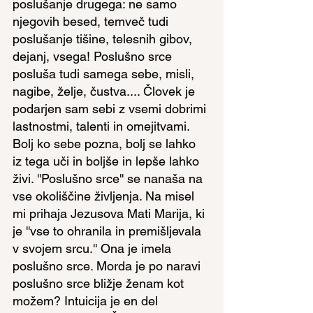
poslušanje drugega: ne samo 
njegovih besed, temveč tudi 
poslušanje tišine, telesnih gibov, 
dejanj, vsega! Poslušno srce 
posluša tudi samega sebe, misli, 
nagibe, želje, čustva.... Človek je 
podarjen sam sebi z vsemi dobrimi 
lastnostmi, talenti in omejitvami. 
Bolj ko sebe pozna, bolj se lahko 
iz tega uči in boljše in lepše lahko 
živi. ''Poslušno srce'' se nanaša na 
vse okoliščine življenja. Na misel 
mi prihaja Jezusova Mati Marija, ki 
je ''vse to ohranila in premišljevala 
v svojem srcu.'' Ona je imela 
poslušno srce. Morda je po naravi 
poslušno srce bližje ženam kot 
možem? Intuicija je en del 