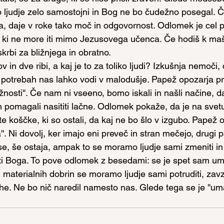
o ljudje zelo samostojni in Bog ne bo čudežno posegal. Č
, daje v roke tako moč in odgovornost. Odlomek je cel pr
, ki ne more iti mimo Jezusovega učenca. Če hodiš k maši
skrbi za bližnjega in obratno.
in dve ribi, a kaj je to za toliko ljudi? Izkušnja nemoči, 
 potrebah nas lahko vodi v malodušje. Papež opozarja p
rižnosti''. Če nam ni vseeno, bomo iskali in našli načine,
pomagali nasititi lačne. Odlomek pokaže, da je na svetu
e koščke, ki so ostali, da kaj ne bo šlo v izgubo. Papež 
''. Ni dovolj, ker imajo eni preveč in stran mečejo, drugi 
vse, še ostaja, ampak to se moramo ljudje sami zmeniti in
viti Boga. To pove odlomek z besedami: se je spet sam um
 materialnih dobrin se moramo ljudje sami potruditi, zav
e. Ne bo nič naredil namesto nas. Glede tega se je ''uma