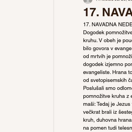
17. NA
17. NAVADNA NED
Dogodek pomnožitve k
kruhu. V obeh je pou
bilo govora v evangel
od mrtvih je pomnožit
dogodek izjemno pom
evangeliste. Hrana 
od svetopisemskih č
Poslušali smo odlom
pomnožitve kruha z e
maši: Tedaj je Jezus 
večkrat brali iz šest
kruh, duhovna hrana
na pomen tudi telesn