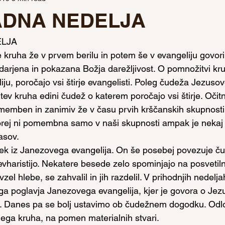
VADNA NEDELJA
ELJA
ruha že v prvem berilu in potem še v evangeliju govori o
darjena in pokazana Božja darežljivost. O pomnožitvi kruh
iju, poročajo vsi štirje evangelisti. Poleg čudeža Jezuso
ev kruha edini čudež o katerem poročajo vsi štirje. Očitno
emben in zanimiv že v času prvih krščanskih skupnosti 
torej ni pomembna samo v naši skupnosti ampak je nekaj
asov.
ek iz Janezovega evangelija. On še posebej povezuje č
vharistijo. Nekatere besede zelo spominjajo na posvetil
vzel hlebe, se zahvalil in jih razdelil. V prihodnjih nedel
ega poglavja Janezovega evangelija, kjer je govora o Jezus
. Danes pa se bolj ustavimo ob čudežnem dogodku. Od
ega kruha, na pomen materialnih stvari.