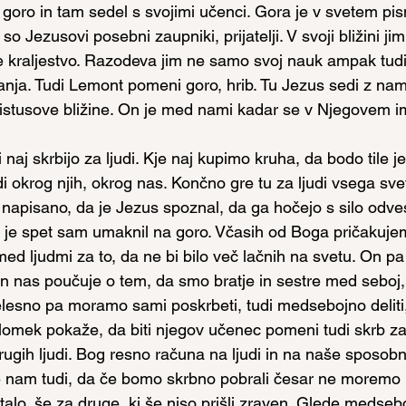
 goro in tam sedel s svojimi učenci. Gora je v svetem pi
so Jezusovi posebni zaupniki, prijatelji. V svoji bližini j
e kraljestvo. Razodeva jim ne samo svoj nauk ampak tudi
anja. Tudi Lemont pomeni goro, hrib. Tu Jezus sedi z nami
ristusove bližine. On je med nami kadar se v Njegovem 
aj skrbijo za ljudi. Kje naj kupimo kruha, da bodo tile je
di okrog njih, okrog nas. Končno gre tu za ljudi vsega sv
napisano, da je Jezus spoznal, da ga hočejo s silo odvest
 se je spet sam umaknil na goro. Včasih od Boga pričakuj
med ljudmi za to, da ne bi bilo več lačnih na svetu. On pa
o in nas poučuje o tem, da smo bratje in sestre med seboj
lesno pa moramo sami poskrbeti, tudi medsebojno deliti
omek pokaže, da biti njegov učenec pomeni tudi skrb za 
ugih ljudi. Bog resno računa na ljudi in na naše sposobn
 nam tudi, da če bomo skrbno pobrali česar ne moremo p
talo, še za druge, ki še niso prišli zraven. Glede medseb