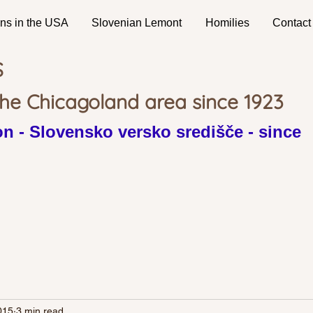
ns in the USA
Slovenian Lemont
Homilies
Contact
S
the Chicagoland area since 1923
n - Slovensko versko središče - since
015
3 min read