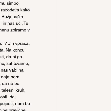
smu simbol 
im razodeva kako 
 Božji način 
 in nas uči. Tu 
imenu zbiramo v 
dli? Jih vpraša. 
eta. Na koncu 
i, da bi ga 
emo, zahtevamo, 
 nas vabi na 
, daje nam 
, da ne bo 
telesni kruh, 
osti, da 
ojesti, nam bo 
ojne pravične 