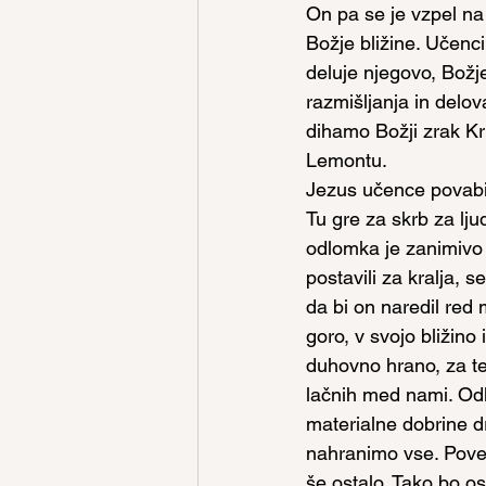
On pa se je vzpel na
Božje bližine. Učenci 
deluje njegovo, Božj
razmišljanja in delov
dihamo Božji zrak K
Lemontu.
Jezus učence povabi n
Tu gre za skrb za lju
odlomka je zanimivo 
postavili za kralja,
da bi on naredil red 
goro, v svojo bližin
duhovno hrano, za te
lačnih med nami. Odl
materialne dobrine dr
nahranimo vse. Pove
še ostalo. Tako bo os