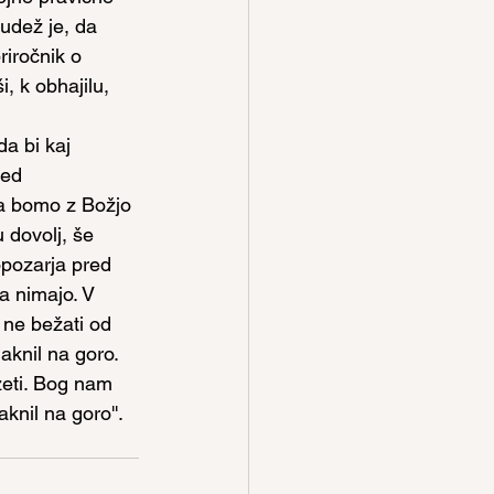
udež je, da 
iročnik o 
, k obhajilu, 
da bi kaj 
red 
 da bomo z Božjo 
 dovolj, še 
opozarja pred 
pa nimajo. V 
 ne bežati od 
aknil na goro. 
zeti. Bog nam 
knil na goro''.