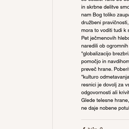
in skrbne delitve sm
nam Bog toliko zaupa
družbeni pravičnosti
mora to voditi tudi k 
Pet ječmenovih hlebov 
naredili ob ogromnih
''globalizacijo brezb
pomočjo in navdihom 
preveč hrane. Poberit
''kulturo odmetavanja
resnici je dovolj za 
odgovornosti ali kri
Glede telesne hrane,
ne daje nobene potuh