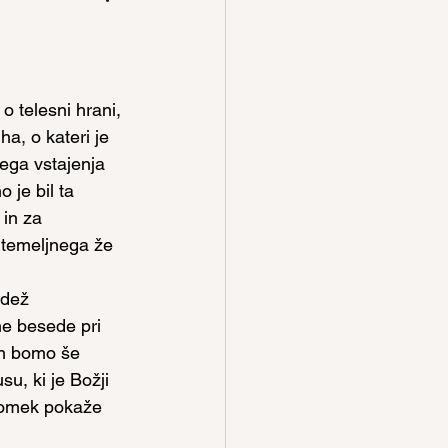
 telesni hrani, 
a, o kateri je 
vega vstajenja 
 je bil ta 
in za 
 temeljnega že 
udež 
ne besede pri 
jah bomo še 
u, ki je Božji 
lomek pokaže 