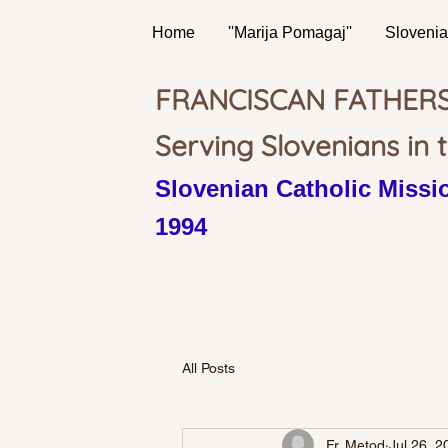
Home
''Marija Pomagaj''
Slovenia
FRANCISCAN FATHER
Serving Slovenians in 
Slovenian Catholic Missio
1994
All Posts
Fr. Metod
Jul 26, 2