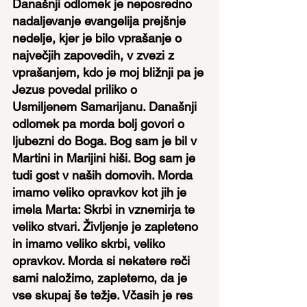
Današnji odlomek je neposredno 
nadaljevanje evangelija prejšnje 
nedelje, kjer je bilo vprašanje o 
največjih zapovedih, v zvezi z 
vprašanjem, kdo je moj bližnji pa je 
Jezus povedal priliko o 
Usmiljenem Samarijanu. Današnji 
odlomek pa morda bolj govori o 
ljubezni do Boga. Bog sam je bil v 
Martini in Marijini hiši. Bog sam je 
tudi gost v naših domovih. Morda 
imamo veliko opravkov kot jih je 
imela Marta: Skrbi in vznemirja te 
veliko stvari. Življenje je zapleteno 
in imamo veliko skrbi, veliko 
opravkov. Morda si nekatere reči 
sami naložimo, zapletemo, da je 
vse skupaj še težje. Včasih je res 