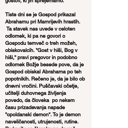
gostov, ki jih sprejemamo.
Tiste dni se je Gospod prikazal 
Abrahamu pri Mamrijevih hrastih.
Ta stavek nas uvede v celoten 
odlomek, ki pa ne govori o 
Gospodu temveč o treh možeh, 
obiskovalcih. ''Gost v hiši, Bog v 
hiši,'' pravi pregovor in podobno 
odlomek Božje besede pove, da je 
Gospod obiskal Abrahama po teh 
popotnikih. Rečeno je, da je bilo ob 
dnevni vročini. Puščavski očetje, 
učitelji duhovnega življenja 
povedo, da človeka  po nekem 
času prizadevanja napade 
''opoldanski demon''. To je demon 
naveličanosti, utrujenosti, rutine. 