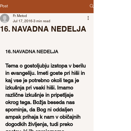
Post
Fr. Metod
Jul 17, 2016
3 min read
16. NAVADNA NEDELJA
16. NAVADNA NEDELJA
Tema o gostoljubju izstopa v berilu 
in evangeliju. Imeti goste pri hiši in 
kaj vse je potrebno okoli tega je 
izkušnja pri vsaki hiši. Imamo 
različne izkušnje in pripetljaje 
okrog tega. Božja beseda nas 
spominja, da Bog ni oddaljen 
ampak prihaja k nam v običajnih 
dogodkih življenja, tudi preko 