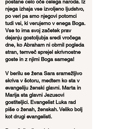
postane celo oče celega naroda. Iz 
njega izhaja vse izvoljeno ljudstvo, 
po veri pa smo njegovi potomci 
tudi vsi, ki verujemo v enega Boga. 
Vse to ima svoj začetek prav 
dejanju gostoljubja sredi vročega 
dne, ko Abraham ni obrnil pogleda 
stran, temveč sprejel skrivnostne 
goste in z njimi Boga samega!
V berilu se žena Sara sramežljivo 
skriva v šotoru, medtem ko sta v 
evangeliju ženski glavni. Marta in 
Marija sta glavni Jezusovi 
gostiteljici. Evangelist Luka rad 
piše o ženah, ženskah. Veliko bolj 
kot drugi evangelisti.