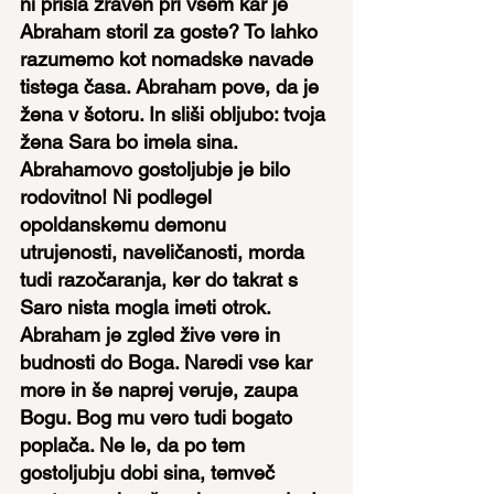
ni prišla zraven pri vsem kar je 
Abraham storil za goste? To lahko 
razumemo kot nomadske navade 
tistega časa. Abraham pove, da je 
žena v šotoru. In sliši obljubo: tvoja 
žena Sara bo imela sina. 
Abrahamovo gostoljubje je bilo 
rodovitno! Ni podlegel 
opoldanskemu demonu 
utrujenosti, naveličanosti, morda 
tudi razočaranja, ker do takrat s 
Saro nista mogla imeti otrok. 
Abraham je zgled žive vere in 
budnosti do Boga. Naredi vse kar 
more in še naprej veruje, zaupa 
Bogu. Bog mu vero tudi bogato 
poplača. Ne le, da po tem 
gostoljubju dobi sina, temveč 