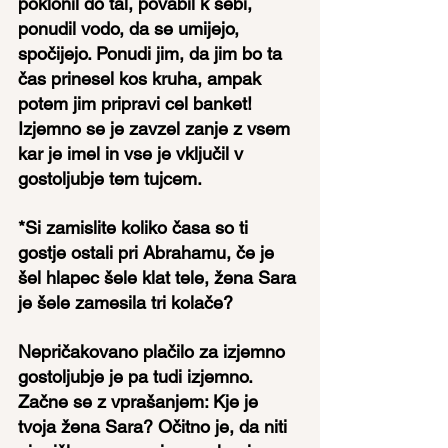
poklonil do tal, povabil k sebi, 
ponudil vodo, da se umijejo, 
spočijejo. Ponudi jim, da jim bo ta 
čas prinesel kos kruha, ampak 
potem jim pripravi cel banket! 
Izjemno se je zavzel zanje z vsem 
kar je imel in vse je vključil v 
gostoljubje tem tujcem.
*Si zamislite koliko časa so ti 
gostje ostali pri Abrahamu, če je 
šel hlapec šele klat tele, žena Sara 
je šele zamesila tri kolače?
Nepričakovano plačilo za izjemno 
gostoljubje je pa tudi izjemno. 
Začne se z vprašanjem: Kje je 
tvoja žena Sara? Očitno je, da niti 