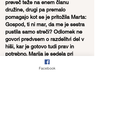
preveč teže na enem članu 
družine, drugi pa premalo 
pomagajo kot se je pritožila Marta: 
Gospod, ti ni mar, da me je sestra 
pustila samo streči? Odlomek ne 
govori predvsem o razdelitvi del v 
hiši, kar je gotovo tudi prav in 
potrebno. Marija je sedela pri 
Jezusovih nogah in ga poslušala. 
Tako tudi mi potrebujemo čas za 
Facebook
razmislek, molitev, čas drug za 
drugega, da nas mnoge skrbi in 
opravki ne bi posrkali vase in nam 
odvzeli ves čas. Boljši del je skrb 
za Boga in za bližnjega, potem pa 
bo tudi opravke lažje organizirati in 
opraviti. Vsega dela ne bomo nikoli 
opravili. Ljubezen do Boga ima 