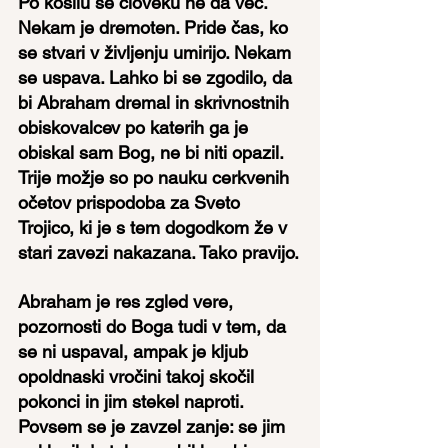
Po kosilu se človeku ne da več. 
Nekam je dremoten. Pride čas, ko 
se stvari v življenju umirijo. Nekam 
se uspava. Lahko bi se zgodilo, da 
bi Abraham dremal in skrivnostnih 
obiskovalcev po katerih ga je 
obiskal sam Bog, ne bi niti opazil. 
Trije možje so po nauku cerkvenih 
očetov prispodoba za Sveto 
Trojico, ki je s tem dogodkom že v 
stari zavezi nakazana. Tako pravijo.
Abraham je res zgled vere, 
pozornosti do Boga tudi v tem, da 
se ni uspaval, ampak je kljub 
opoldnaski vročini takoj skočil 
pokonci in jim stekel naproti. 
Povsem se je zavzel zanje: se jim 