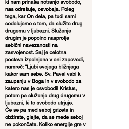
ki nam prinaša notranjo svobodo, 
nas odrešuje, osvobaja. Poleg 
tega, kar On dela, pa tudi sami 
sodelujemo s tem, da služite drug 
drugemu v ljubezni. Služenje 
drugim je popolno nasprotje 
sebični navezanosti na 
zasvojenost. Saj je celotna 
postava izpolnjena v eni zapovedi, 
namreč: ''Ljubi svojega bližnjega 
kakor sam sebe. Sv. Pavel vabi k 
zaupanju v Boga in v svobodo za 
katero nas je osvobodil Kristus, 
potem pa služenje drug drugemu v 
ljubezni, ki to svobodo utrjuje.
Če se pa med seboj grizete in 
obžirate, glejte, da se mede seboj 
ne pokončate. Koliko energije gre v 