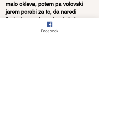
malo okleva, potem pa volovski 
jarem porabi za to, da naredi 
žerjavico za dva vola, da ju je 
spekel. Vse svoje preživetje je 
Facebook
postavljen žrtvovati za Božji klic. Z 
notranjo svobodo odgovori Bogu.
Jezusov način ni nasilen, ko vabi k 
svobodi. Samarijani v eni vasi ga 
ne sprejmejo in Jakob in Janez bi 
kar ogenj z neba poklicala, da bi 
pokončal te ljudi. Jezus pa ju 
posvari in gredo naprej v drugo 
vas. Tako se Kristus ustavlja pri 
vsakem izmed nas in trka na našo 
svobodo, na naš uvid, na našo 
pripravljenost.