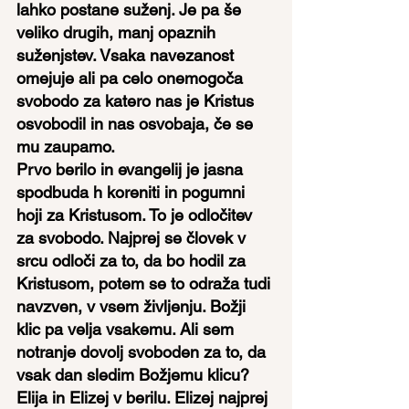
lahko postane suženj. Je pa še 
veliko drugih, manj opaznih 
suženjstev. Vsaka navezanost 
omejuje ali pa celo onemogoča 
svobodo za katero nas je Kristus 
osvobodil in nas osvobaja, če se 
mu zaupamo.
Prvo berilo in evangelij je jasna 
spodbuda h koreniti in pogumni 
hoji za Kristusom. To je odločitev 
za svobodo. Najprej se človek v 
srcu odloči za to, da bo hodil za 
Kristusom, potem se to odraža tudi 
navzven, v vsem življenju. Božji 
klic pa velja vsakemu. Ali sem 
notranje dovolj svoboden za to, da 
vsak dan sledim Božjemu klicu?
Elija in Elizej v berilu. Elizej najprej 