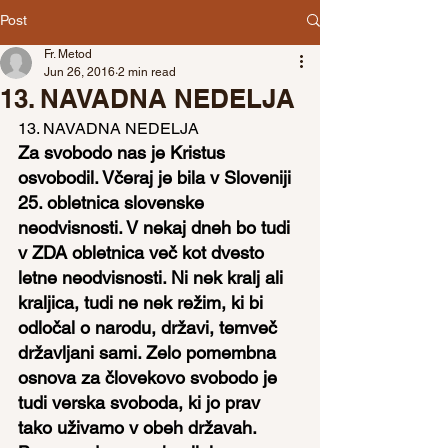
Post
Fr. Metod
Jun 26, 2016
2 min read
13. NAVADNA NEDELJA
13. NAVADNA NEDELJA
Za svobodo nas je Kristus 
osvobodil. Včeraj je bila v Sloveniji 
25. obletnica slovenske 
neodvisnosti. V nekaj dneh bo tudi 
v ZDA obletnica več kot dvesto 
letne neodvisnosti. Ni nek kralj ali 
kraljica, tudi ne nek režim, ki bi 
odločal o narodu, državi, temveč 
državljani sami. Zelo pomembna 
osnova za človekovo svobodo je 
tudi verska svoboda, ki jo prav 
tako uživamo v obeh državah. 