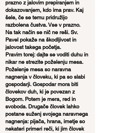
prazno z jalovim prepiranjem in 
dokazovanjem, kdo ima prav. Kaj 
šele, če se temu pridružijo 
razbolena čustva. Vse v prazno. 
Na tak način se nič ne reši. Sv. 
Pavel pokaže na škodljivost in 
jalovost takega početja.
Pravim torej: dajte se voditi duhu in 
nikar ne strezite poželenju mesa. 
Poželenje mesa so naravna 
nagnenja v človeku, ki pa so slabi 
gospodarji. Gospodar mora biti 
človekov duh, ki je povezan z 
Bogom. Potem je mera, red in 
svoboda. Drugače človek lahko 
postane suženj svojega naravnega 
nagnenja: pijača, hrana, imetje so 
nekateri primeri reči, ki jim človek 