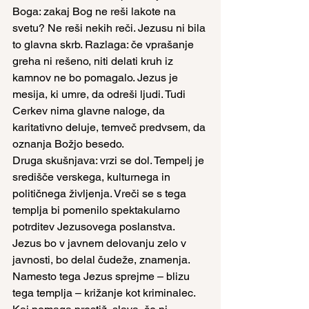
Boga: zakaj Bog ne reši lakote na 
svetu? Ne reši nekih reči. Jezusu ni bila 
to glavna skrb. Razlaga: če vprašanje 
greha ni rešeno, niti delati kruh iz 
kamnov ne bo pomagalo. Jezus je 
mesija, ki umre, da odreši ljudi. Tudi 
Cerkev nima glavne naloge, da 
karitativno deluje, temveč predvsem, da 
oznanja Božjo besedo.
Druga skušnjava: vrzi se dol. Tempelj je 
središče verskega, kulturnega in 
političnega življenja. Vreči se s tega 
templja bi pomenilo spektakularno 
potrditev Jezusovega poslanstva. 
Jezus bo v javnem delovanju zelo v 
javnosti, bo delal čudeže, znamenja. 
Namesto tega Jezus sprejme – blizu 
tega templja – križanje kot kriminalec. 