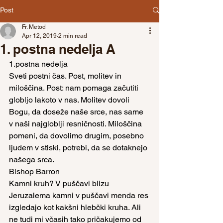
Post
Fr. Metod
Apr 12, 2019
2 min read
1. postna nedelja A
1.postna nedelja
Sveti postni čas. Post, molitev in 
miloščina. Post: nam pomaga začutiti 
globljo lakoto v nas. Molitev dovoli 
Bogu, da doseže naše srce, nas same 
v naši najgloblji resničnosti. Miloščina 
pomeni, da dovolimo drugim, posebno 
ljudem v stiski, potrebi, da se dotaknejo 
našega srca.
Bishop Barron
Kamni kruh? V puščavi blizu 
Jeruzalema kamni v puščavi menda res 
izgledajo kot kakšni hlebčki kruha. Ali 
ne tudi mi včasih tako pričakujemo od 