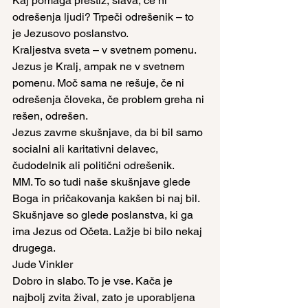
Kaj pomaga prestiž, slava, če ni 
odrešenja ljudi? Trpeči odrešenik – to 
je Jezusovo poslanstvo.
Kraljestva sveta – v svetnem pomenu. 
Jezus je Kralj, ampak ne v svetnem 
pomenu. Moč sama ne rešuje, če ni 
odrešenja človeka, če problem greha ni 
rešen, odrešen.
Jezus zavrne skušnjave, da bi bil samo 
socialni ali karitativni delavec, 
čudodelnik ali politični odrešenik.
MM. To so tudi naše skušnjave glede 
Boga in pričakovanja kakšen bi naj bil.
Skušnjave so glede poslanstva, ki ga 
ima Jezus od Očeta. Lažje bi bilo nekaj 
drugega.
Jude Vinkler
Dobro in slabo. To je vse. Kača je 
najbolj zvita žival, zato je uporabljena 