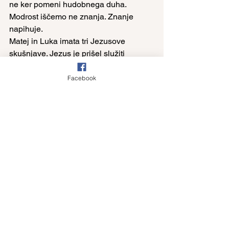
ne ker pomeni hudobnega duha. 
Modrost iščemo ne znanja. Znanje 
napihuje.
Matej in Luka imata tri Jezusove 
skušnjave. Jezus je prišel služiti
Â
Facebook
See All
Recent Posts