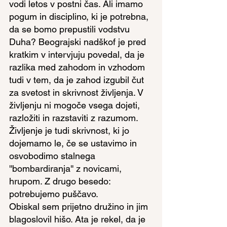
vodi letos v postni čas. Ali imamo 
pogum in disciplino, ki je potrebna, 
da se bomo prepustili vodstvu 
Duha? Beograjski nadškof je pred 
kratkim v intervjuju povedal, da je 
razlika med zahodom in vzhodom 
tudi v tem, da je zahod izgubil čut 
za svetost in skrivnost življenja. V 
življenju ni mogoče vsega dojeti, 
razložiti in razstaviti z razumom. 
Življenje je tudi skrivnost, ki jo 
dojemamo le, če se ustavimo in 
osvobodimo stalnega 
''bombardiranja'' z novicami, 
hrupom. Z drugo besedo: 
potrebujemo puščavo.
Obiskal sem prijetno družino in jim 
blagoslovil hišo. Ata je rekel, da je 