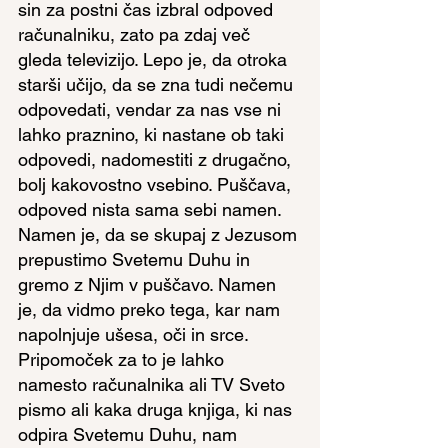
sin za postni čas izbral odpoved 
računalniku, zato pa zdaj več 
gleda televizijo. Lepo je, da otroka 
starši učijo, da se zna tudi nečemu 
odpovedati, vendar za nas vse ni 
lahko praznino, ki nastane ob taki 
odpovedi, nadomestiti z drugačno, 
bolj kakovostno vsebino. Puščava, 
odpoved nista sama sebi namen. 
Namen je, da se skupaj z Jezusom 
prepustimo Svetemu Duhu in 
gremo z Njim v puščavo. Namen 
je, da vidmo preko tega, kar nam 
napolnjuje ušesa, oči in srce. 
Pripomoček za to je lahko 
namesto računalnika ali TV Sveto 
pismo ali kaka druga knjiga, ki nas 
odpira Svetemu Duhu, nam 