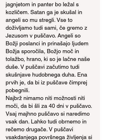
jagnjetom in panter bo ležal s 
kozličem. Satan ga je skušal in 
angeli so mu stregli. Vse to 
doživljamo tudi sami, če gremo z 
Jezusom v puščavo. Angeli so 
Božji poslanci in prinašajo ljudem 
Božja sporočila, Božjo moč in 
tolažbo, hrano, ki so je lačne naše 
duše. V puščavi začutimo tudi 
skušnjave hudobnega duha. Ena 
prvih je, da bi iz puščave čimprej 
pobegnili.
Najbrž nimamo niti možnosti niti 
moči, da bi šli za 40 dni v puščavo. 
Vsaj majhno puščavo si naredimo 
vsak dan. Lahko tudi obrnemo in 
rečemo drugače. V puščavi 
vsakdanjega površnega življenja si 