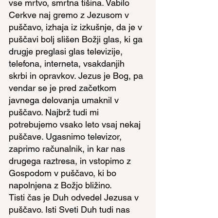
vse mrtvo, smrtna tišina. Vabilo 
Cerkve naj gremo z Jezusom v 
puščavo, izhaja iz izkušnje, da je v 
puščavi bolj slišen Božji glas, ki ga 
drugje preglasi glas televizije, 
telefona, interneta, vsakdanjih 
skrbi in opravkov. Jezus je Bog, pa 
vendar se je pred začetkom 
javnega delovanja umaknil v 
puščavo. Najbrž tudi mi 
potrebujemo vsako leto vsaj nekaj 
puščave. Ugasnimo televizor, 
zaprimo računalnik, in kar nas 
drugega raztresa, in vstopimo z 
Gospodom v puščavo, ki bo 
napolnjena z Božjo bližino.
Tisti čas je Duh odvedel Jezusa v 
puščavo. Isti Sveti Duh tudi nas 