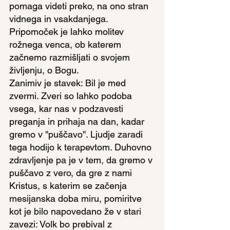
pomaga videti preko, na ono stran 
vidnega in vsakdanjega. 
Pripomoček je lahko molitev 
rožnega venca, ob katerem 
začnemo razmišljati o svojem 
življenju, o Bogu.
Zanimiv je stavek: Bil je med 
zvermi. Zveri so lahko podoba 
vsega, kar nas v podzavesti 
preganja in prihaja na dan, kadar 
gremo v ''puščavo''. Ljudje zaradi 
tega hodijo k terapevtom. Duhovno 
zdravljenje pa je v tem, da gremo v 
puščavo z vero, da gre z nami 
Kristus, s katerim se začenja 
mesijanska doba miru, pomiritve 
kot je bilo napovedano že v stari 
zavezi: Volk bo prebival z 