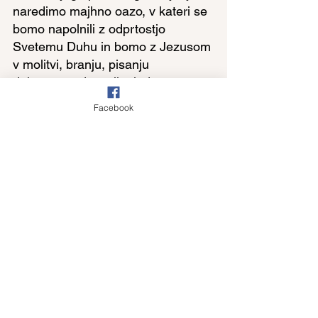
naredimo majhno oazo, v kateri se 
bomo napolnili z odprtostjo 
Svetemu Duhu in bomo z Jezusom 
v molitvi, branju, pisanju 
duhovnega dnevnika ipd.
Prvo in drugo berilo spomni na 
Facebook
zavezo, ki jo je Bog sklenil z vsem 
stvarstvom in še posebno z nami, 
ki smo bili krščeni. To zavezo s 
svoje strani utrjujemo, ko se 
obračamo k živemu Bogu. Za 
telesno zdravje je potrebna 
telovadba, telesne vaje. Za 
duhovno zdravje prav tako 
potrebujemo telovadbo, duhovne 
vaje. Take vaje si lahko pripravimo 
še zlasti v postnem času in z njimi 
utrjujemo zavezo z Bogom. 