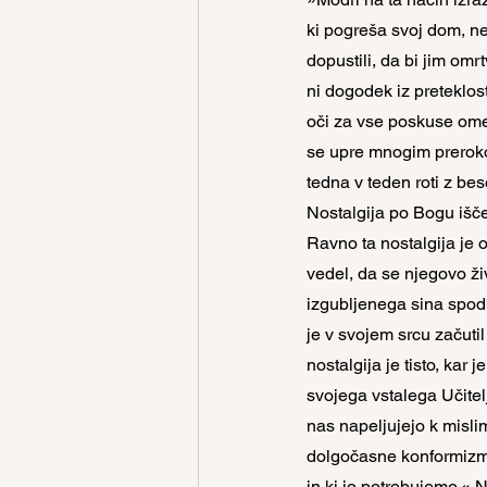
ki pogreša svoj dom, ne
dopustili, da bi jim omr
ni dogodek iz preteklo
oči za vse poskuse omej
se upre mnogim prerokom 
tedna v teden roti z be
Nostalgija po Bogu išč
Ravno ta nostalgija je 
vedel, da se njegovo živ
izgubljenega sina spodb
je v svojem srcu začutil 
nostalgija je tisto, kar 
svojega vstalega Učitelj
nas napeljujejo k misli
dolgočasne konformizm
in ki jo potrebujemo.« 