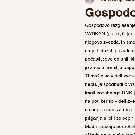
Gospodo
Gospodovo razglašenj
VATIKAN (petek, 6. janu
njegova zvezda, in smo s
daljnih dežel, povedo r
počastiti: dve dejanji, 
je začela homilija pap
Ti možje so videli zvezd
nebu, je spodbudilo vrst
imeli posebnega DNK-ja,
na pot, ker so videli zv
so odprto srce za obzorje
priganjala: bili so odprt
Modri izražajo portret č
»Modri na ta način izra