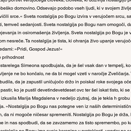
beško domovino. Odsevajo podobo vseh ljudi, ki v svojem življe
tvičili srce.« Sveta nostalgija po Bogu izvira v verujočem srcu, sa
sti, temveč sedanjosti. Sveta nostalgija po Bogu nam omogoči, 
evanja in osiromašenja življenja. Sveta nostalgija po Bogu je v
nesreče. Ta nostalgija je tista, ki ohranja živo upanje verujoče
sedami: »Pridi, Gospod Jezus!«
e prihodnost
ostarelega Simeona spodbujala, da je šel vsak dan v tempelj, ko 
ljenje ne bo končalo, ne da bi mogel vzeti v naročje Zveličarja. T
udila, da je zapustil uničujočo držo in poiskal roke svojega očet
pastir, ko je pustil devetindevetdeset ovc ter šel iskat tisto, ki se j
je izkusila Marija Magdalena v nedeljo zjutraj, da je tekla h grobu
a. »Nostalgija po Bogu nas potegne ven iz naših determinističnih 
m, da ni mogoče ničesar spremeniti. Nostalgija po Bogu je drža, k
e in nas spodbudi, da se zavzamemo za tisto spremembo, po ka
Nostalgija po Bogu ima svoje korenine v preteklosti, vendar pa se