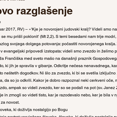
vo razglašenje
e
ar 2017, RV) – »'Kje je novorojeni judovski kralj? Videli smo na
e mu prišli poklonit' (Mt 2,2). S temi besedami nam trije modri, ki
azlog svojega dolgega potovanja: počastiti novorojenega kralja. V
ki v evangeljski pripovedi izstopata: videli smo zvezdo in želimo p
eža Frančiška med sveto mašo na današnji praznik Gospodoveg
o, ki jih je spravila v gibanje. Odkritje nečesa nenavadnega, kar
o neštetih dogodkov. Ni šlo za zvezdo, ki bi se svetila izključno z
 da so jo odkrili. Kakor je dobro razpoznal neki cerkveni oče, m
ezdo, ampak so videli zvezdo, ker so se podali na pot (sv. Janez Zl
 in zmogli so videti tisto, kar je razodevalo nebo, ker je bila v njih
i za novost.
loveka, ki doživlja nostalgijo po Bogu
žajo portret verujočega človeka, človeka, ki doživlja nostalgijo 