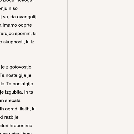
nju niso 
j ve, da evangelij 
da imamo odprte 
erujoč spomin, ki 
 skupnosti, ki iz 
je z gotovostjo 
a nostalgija je 
a. To nostalgijo 
e izgubila, in ta 
 in srečala 
ograd, tistih, ki 
i razbije 
teri hrepenimo 
 ne ustavi tam: 