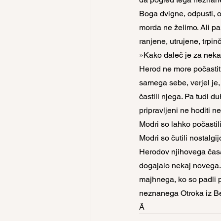
Boga dvigne, odpusti, oz
morda ne želimo. Ali pa
ranjene, utrujene, trpi
»Kako daleč je za nek
Herod ne more počastiti
samega sebe, verjel je, 
častili njega. Pa tudi du
pripravljeni ne hoditi n
Modri so lahko počastili
Modri so čutili nostalgij
Herodov njihovega časa.
dogajalo nekaj novega. M
majhnega, ko so padli 
neznanega Otroka iz Be
Â