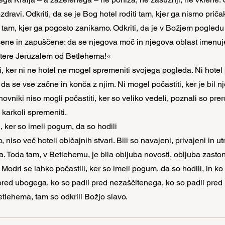
dravi. Odkriti, da se je Bog hotel roditi tam, kjer ga nismo pričak
 tam, kjer ga pogosto zanikamo. Odkriti, da je v Božjem pogledu 
nčene in zapuščene: da se njegova moč in njegova oblast imenuje
atere Jeruzalem od Betlehema!«
, ker ni ne hotel ne mogel spremeniti svojega pogleda. Ni hotel p
da se vse začne in konča z njim. Ni mogel počastiti, ker je bil nje
hovniki niso mogli počastiti, ker so veliko vedeli, poznali so prero
e karkoli spremeniti.
, ker so imeli pogum, da so hodili
o, niso več hoteli običajnih stvari. Bili so navajeni, privajeni in ut
 Toda tam, v Betlehemu, je bila obljuba novosti, obljuba zastonj
odri se lahko počastili, ker so imeli pogum, da so hodili, in ko 
pred ubogega, ko so padli pred nezaščitenega, ko so padli pre
tlehema, tam so odkrili Božjo slavo.