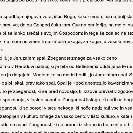
a spodbuja njegova vera, išče Boga, kakor modri, na najbolj skrit
 srcu ve, da ga Gospod čaka tam. Gre na periferije, na meje, na
a bi se lahko srečal s svojim Gospodom; in tega še zdaleč ne sto
ki ne more ne zmeniti se za oči nekoga, za kogar je vesela novi
«.
ili, je Jeruzalem spal: Zbeganost zmage za vsako ceno
imo v Herodovi palači, ki je bila od Betlehema oddaljena le nek
j se je dogajalo. Medtem ko so modri hodili, je Jeruzalem spal. S
a bi iskal, prav tako spal. Spal je »pod anestezijo kavterizirane v
. To je zbeganost, ki se pred novostjo, ki izzove prevrat v zgodov
na spoznanja, v lastne uspehe. Zbeganost tistega, ki sedi na boga
ganost, ki se porodi v srcu nekoga, ki hoče nadzirati vse in vsak
 zatopljen v kulturo zmage za vsako ceno; v tisto kulturo, v kateri
de na ceno. Zbeganost, ki se porodi iz strahu in bojazni pred ti
grozi naše gotovosti ter resnice, naše načine oprijemanja sveta i