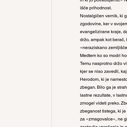
išče prihodnost.
Nostalgičen vernik, ki g
zgodovine, ker v svojem
evangelizirane kraje, d
držo, ampak kot berač, 
»neraziskano zemljišče
Medtem ko so modri hod
Temu nasprotno držo vid
kjer se niso zavedli, ka
Herodom, ki je namesto d
zbegan. Bilo ga je strah
lastne rezultate, v last
zmogel videti preko. Zbe
zbeganost tistega, ki je
za »zmagovalce«, ne gle
zastavlja vprašanja in o