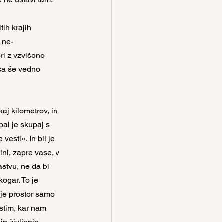
ih krajih 
 ne-
ri z vzvišeno 
ca še vedno 
aj kilometrov, in 
pal je skupaj s 
esti«. In bil je 
ini, zapre vase, v 
stvu, ne da bi 
ogar. To je 
 je prostor samo 
stim, kar nam 
n življenja. 