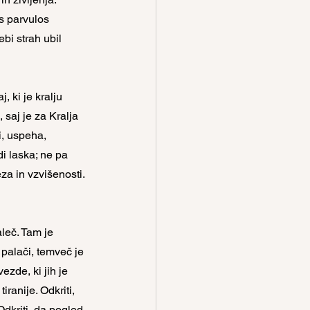
as parvulos 
bi strah ubil 
, ki je kralju 
 saj je za Kralja 
i, uspeha, 
di laska; ne pa 
za in vzvišenosti. 
aleč. Tam je 
v palači, temveč je 
zde, ki jih je 
iranije. Odkriti, 
dkriti, da pogled 