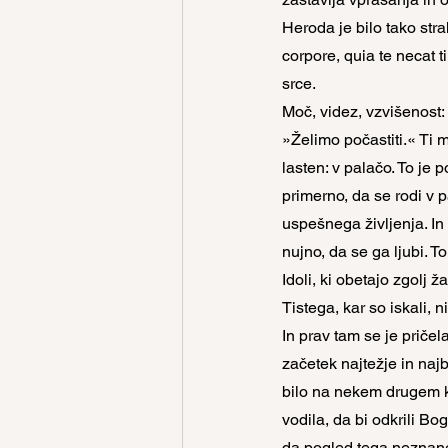
Heroda je bilo tako stra
corpore, quia te necat t
srce.
Moč, videz, vzvišenost: 
»Želimo počastiti.« Ti mož
lasten: v palačo. To je p
primerno, da se rodi v 
uspešnega življenja. In 
nujno, da se ga ljubi. T
Idoli, ki obetajo zgolj ž
Tistega, kar so iskali, n
In prav tam se je pričela
začetek najtežje in najbo
bilo na nekem drugem kr
vodila, da bi odkrili Bog
da pogled tega neznaneg