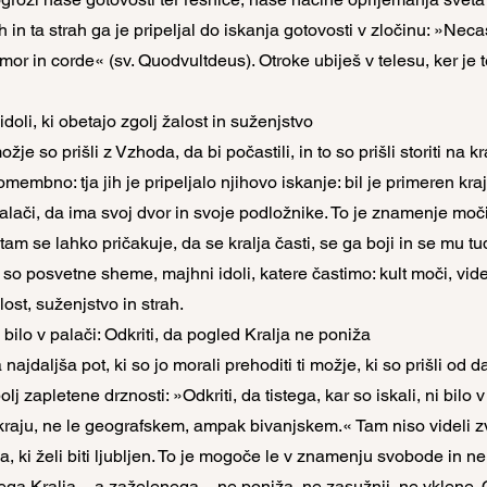
h in ta strah ga je pripeljal do iskanja gotovosti v zločinu: »Nec
imor in corde« (sv. Quodvultdeus). Otroke ubiješ v telesu, ker je te
idoli, ki obetajo zgolj žalost in suženjstvo
je so prišli z Vzhoda, da bi počastili, in to so prišli storiti na kraj
omembno: tja jih je pripeljalo njihovo iskanje: bil je primeren kraj,
palači, da ima svoj dvor in svoje podložnike. To je znamenje moč
tam se lahko pričakuje, da se kralja časti, se ga boji in se mu tu
o so posvetne sheme, majhni idoli, katere častimo: kult moči, vide
alost, suženjstvo in strah.
i bilo v palači: Odkriti, da pogled Kralja ne poniža
 najdaljša pot, ki so jo morali prehoditi ti možje, ki so prišli od d
lj zapletene drznosti: »Odkriti, da tistega, kar so iskali, ni bilo 
aju, ne le geografskem, ampak bivanjskem.« Tam niso videli zve
a, ki želi biti ljubljen. To je mogoče le v znamenju svobode in ne t
a Kralja – a zaželenega – ne poniža, ne zasužnji, ne vklene. O