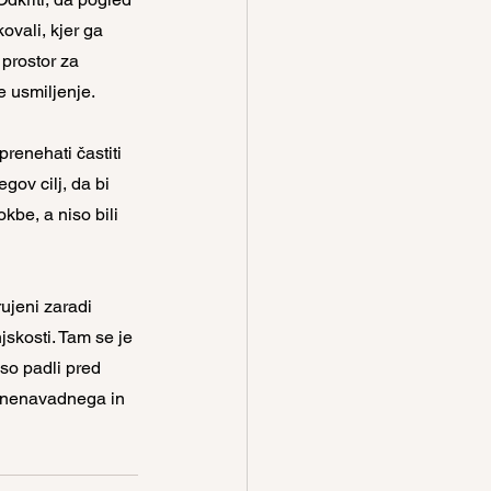
ovali, kjer ga 
prostor za 
 usmiljenje. 
renehati častiti 
gov cilj, da bi 
kbe, a niso bili 
rujeni zaradi 
skosti. Tam se je 
so padli pred 
d nenavadnega in 