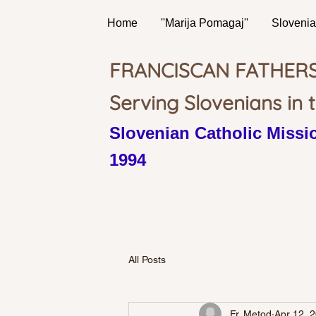
Home
''Marija Pomagaj''
Slovenia
FRANCISCAN FATHER
Serving Slovenians in 
Slovenian Catholic Missio
1994
All Posts
Fr. Metod
Apr 12, 