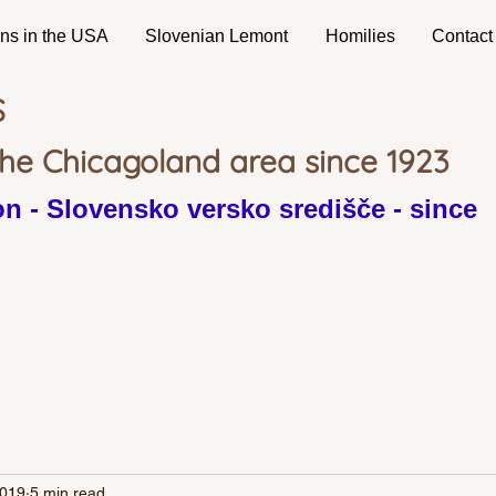
ns in the USA
Slovenian Lemont
Homilies
Contact
S
the Chicagoland area since 1923
n - Slovensko versko središče - since
2019
5 min read