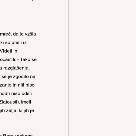
mreč, da je vzšla 
 so prišli iz 
ideti in 
očastiti.« Tako se 
a razglašenja.
 se je zgodilo na 
anje in niti niso 
odri niso odšli 
atousti). Imeli 
 želja, ki jih je 
po Bogu; nekoga, 