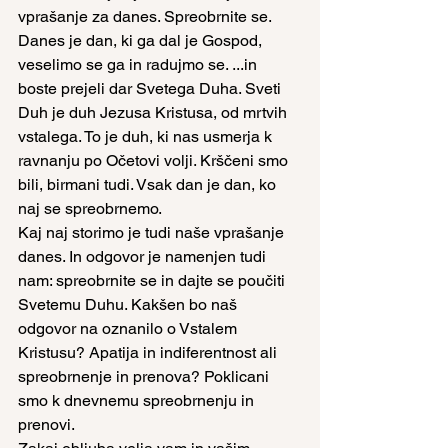
vprašanje za danes. Spreobrnite se. 
Danes je dan, ki ga dal je Gospod, 
veselimo se ga in radujmo se. ...in 
boste prejeli dar Svetega Duha. Sveti 
Duh je duh Jezusa Kristusa, od mrtvih 
vstalega. To je duh, ki nas usmerja k 
ravnanju po Očetovi volji. Krščeni smo 
bili, birmani tudi. Vsak dan je dan, ko 
naj se spreobrnemo.
Kaj naj storimo je tudi naše vprašanje 
danes. In odgovor je namenjen tudi 
nam: spreobrnite se in dajte se poučiti 
Svetemu Duhu. Kakšen bo naš 
odgovor na oznanilo o Vstalem 
Kristusu? Apatija in indiferentnost ali 
spreobrnenje in prenova? Poklicani 
smo k dnevnemu spreobrnenju in 
prenovi.