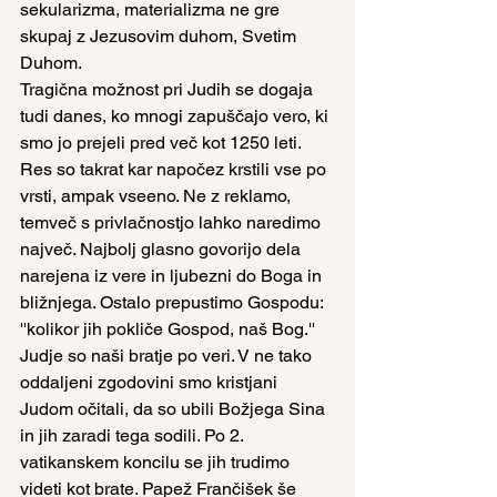
sekularizma, materializma ne gre 
skupaj z Jezusovim duhom, Svetim 
Duhom.
Tragična možnost pri Judih se dogaja 
tudi danes, ko mnogi zapuščajo vero, ki 
smo jo prejeli pred več kot 1250 leti. 
Res so takrat kar napočez krstili vse po 
vrsti, ampak vseeno. Ne z reklamo, 
temveč s privlačnostjo lahko naredimo 
največ. Najbolj glasno govorijo dela 
narejena iz vere in ljubezni do Boga in 
bližnjega. Ostalo prepustimo Gospodu: 
''kolikor jih pokliče Gospod, naš Bog.''
Judje so naši bratje po veri. V ne tako 
oddaljeni zgodovini smo kristjani 
Judom očitali, da so ubili Božjega Sina 
in jih zaradi tega sodili. Po 2. 
vatikanskem koncilu se jih trudimo 
videti kot brate. Papež Frančišek še 