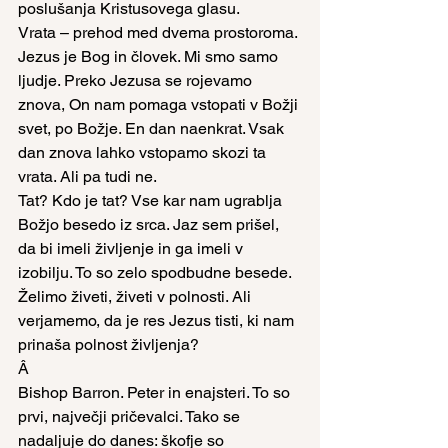
poslušanja Kristusovega glasu.
Vrata – prehod med dvema prostoroma. 
Jezus je Bog in človek. Mi smo samo 
ljudje. Preko Jezusa se rojevamo 
znova, On nam pomaga vstopati v Božji 
svet, po Božje. En dan naenkrat. Vsak 
dan znova lahko vstopamo skozi ta 
vrata. Ali pa tudi ne.
Tat? Kdo je tat? Vse kar nam ugrablja 
Božjo besedo iz srca. Jaz sem prišel, 
da bi imeli življenje in ga imeli v 
izobilju. To so zelo spodbudne besede. 
Želimo živeti, živeti v polnosti. Ali 
verjamemo, da je res Jezus tisti, ki nam 
prinaša polnost življenja?
Â
Bishop Barron. Peter in enajsteri. To so 
prvi, največji pričevalci. Tako se 
nadaljuje do danes: škofje so 