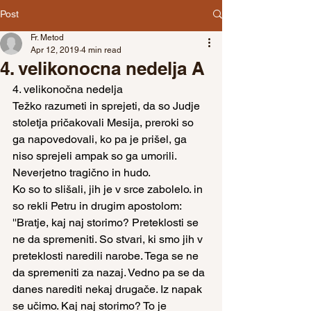
Post
Fr. Metod
Apr 12, 2019
4 min read
4. velikonocna nedelja A
4. velikonočna nedelja
Težko razumeti in sprejeti, da so Judje 
stoletja pričakovali Mesija, preroki so 
ga napovedovali, ko pa je prišel, ga 
niso sprejeli ampak so ga umorili. 
Neverjetno tragično in hudo.
Ko so to slišali, jih je v srce zabolelo. in 
so rekli Petru in drugim apostolom: 
''Bratje, kaj naj storimo? Preteklosti se 
ne da spremeniti. So stvari, ki smo jih v 
preteklosti naredili narobe. Tega se ne 
da spremeniti za nazaj. Vedno pa se da 
danes narediti nekaj drugače. Iz napak 
se učimo. Kaj naj storimo? To je 