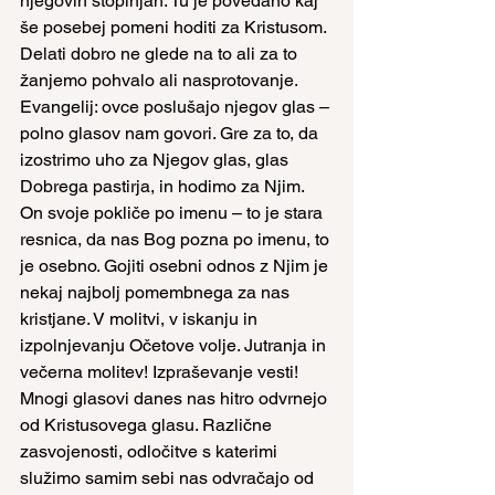
njegovih stopinjah. Tu je povedano kaj 
še posebej pomeni hoditi za Kristusom. 
Delati dobro ne glede na to ali za to 
žanjemo pohvalo ali nasprotovanje.
Evangelij: ovce poslušajo njegov glas – 
polno glasov nam govori. Gre za to, da 
izostrimo uho za Njegov glas, glas 
Dobrega pastirja, in hodimo za Njim. 
On svoje pokliče po imenu – to je stara 
resnica, da nas Bog pozna po imenu, to 
je osebno. Gojiti osebni odnos z Njim je 
nekaj najbolj pomembnega za nas 
kristjane. V molitvi, v iskanju in 
izpolnjevanju Očetove volje. Jutranja in 
večerna molitev! Izpraševanje vesti!
Mnogi glasovi danes nas hitro odvrnejo 
od Kristusovega glasu. Različne 
zasvojenosti, odločitve s katerimi 
služimo samim sebi nas odvračajo od 