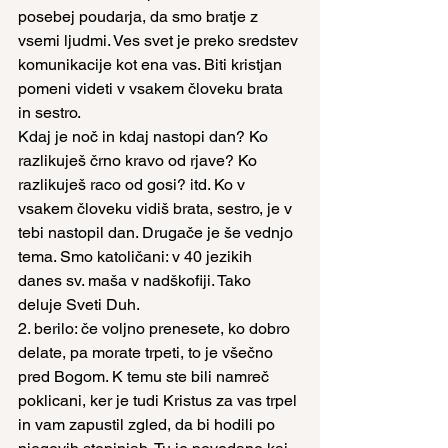
posebej poudarja, da smo bratje z 
vsemi ljudmi. Ves svet je preko sredstev 
komunikacije kot ena vas. Biti kristjan 
pomeni videti v vsakem človeku brata 
in sestro.
Kdaj je noč in kdaj nastopi dan? Ko 
razlikuješ črno kravo od rjave? Ko 
razlikuješ raco od gosi? itd. Ko v 
vsakem človeku vidiš brata, sestro, je v 
tebi nastopil dan. Drugače je še vednjo 
tema. Smo katoličani: v 40 jezikih 
danes sv. maša v nadškofiji. Tako 
deluje Sveti Duh.
2. berilo: če voljno prenesete, ko dobro 
delate, pa morate trpeti, to je všečno 
pred Bogom. K temu ste bili namreč 
poklicani, ker je tudi Kristus za vas trpel 
in vam zapustil zgled, da bi hodili po 