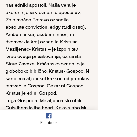
nasledniki apostoli. Naša vera je 
ukoreninjena v oznanilu apostolov.
Zelo močno Petrovo oznanilo – 
absolute conviction, edgy (tudi ostro). 
Ambon ni kraj osebnih mnenj in 
dvomov. Je kraj oznanila Kristusa.
Maziljenec- Kristus – je izpolnitev 
Izraelovega pričakovanja, oznanila 
Stare Zaveze. Krščansko oznanilo je 
globoboko biblično. Kristus- Gospod. Ni 
samo maziljeni kot kakšen od prerokov, 
temveč je Gospod. Cezar ni Gospod, 
Kristus je edini Gospod.
Tega Gospoda, Maziljenca ste ubili. 
Cuts them to the heart. Kako slabo Mu 
sledim? Kaj naj storimo? Vsaka 
homilija naj bi bila vabilo k 
Facebook
spreobrnenju. Ne gre za moraliziranje. 