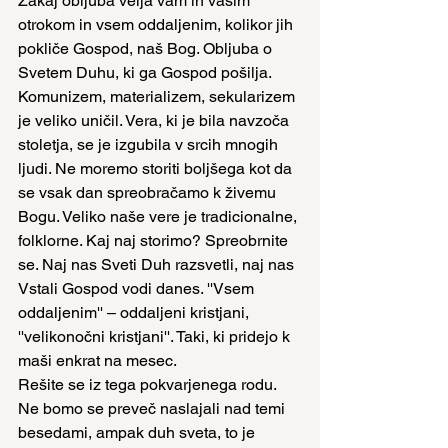
Zakaj obljuba velja vam in vašim 
otrokom in vsem oddaljenim, kolikor jih 
pokliče Gospod, naš Bog. Obljuba o 
Svetem Duhu, ki ga Gospod pošilja. 
Komunizem, materializem, sekularizem 
je veliko uničil. Vera, ki je bila navzoča 
stoletja, se je izgubila v srcih mnogih 
ljudi. Ne moremo storiti boljšega kot da 
se vsak dan spreobračamo k živemu 
Bogu. Veliko naše vere je tradicionalne, 
folklorne. Kaj naj storimo? Spreobrnite 
se. Naj nas Sveti Duh razsvetli, naj nas 
Vstali Gospod vodi danes. ''Vsem 
oddaljenim'' – oddaljeni kristjani, 
''velikonočni kristjani''. Taki, ki pridejo k 
maši enkrat na mesec.
Rešite se iz tega pokvarjenega rodu. 
Ne bomo se preveč naslajali nad temi 
besedami, ampak duh sveta, to je 